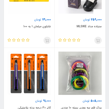
79,000
259,000
تومان
تومان
سنباده مداد MLSIKE
شابلون مبلمان 1 به 100
91,000
505,000
تومان
تومان
یدک قلم سه بعدی بسته 10 عددی
کاتر 30 درجه بدنه پلاستیکی