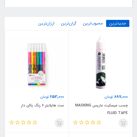
جدیدترین
محبوب‌ترین
گران‌ترین
ارزان‌ترین
253,000
687,000
تومان
تومان
چسب میسکیت ماریس MASKING
ست هایلایتر 6 رنگ پاکن دار
FLUID TAPE