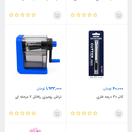
1,933,000
40,000
تومان
تومان
کاتر 30 درجه فلزی
تراش رومیزی رافائل 7 مرحله ای