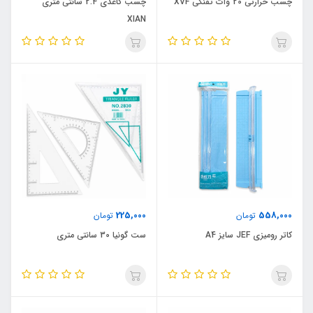
چسب حرارتی 20 وات تفنگی XVF
چسب کاغذی 2.4 سانتی متری
XIAN
225,000
558,000
تومان
تومان
کاتر رومیزی JEF سایز A4
ست گونیا 30 سانتی متری