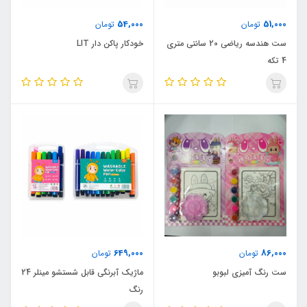
54,000
51,000
تومان
تومان
ست هندسه ریاضی 20 سانتی متری
خودکار پاکن دار LIT
4 تکه
649,000
86,000
تومان
تومان
ست رنگ آمیزی لبوبو
ماژیک آبرنگی قابل شستشو مینلر 24
رنگ