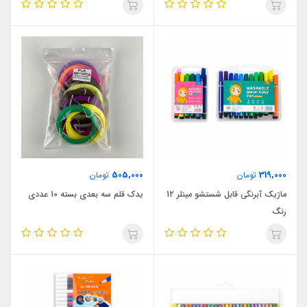
505,000
319,000
تومان
تومان
ماژیک آبرنگی قابل شستشو مینلر 12
یدک قلم سه بعدی بسته 10 عددی
رنگ