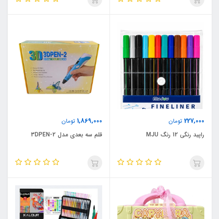
1,869,000
227,000
تومان
تومان
راپید رنگی 12 رنگ MJU
قلم سه بعدی مدل 3DPEN-2