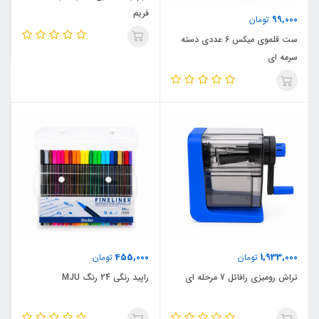
فریم
99,000
تومان
ست قلموی میکس 6 عددی دسته
سرمه ای
455,000
1,933,000
تومان
تومان
تراش رومیزی رافائل 7 مرحله ای
راپید رنگی 24 رنگ MJU