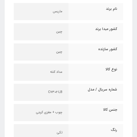
نام برند
ماریس
کشور مبدا برند
چین
کشور سازنده
چین
نوع کالا
مداد کنته
شماره سریال / مدل
C7302-LB
جنس کالا
چوب + مغزی کربنی
رنگ
تکی