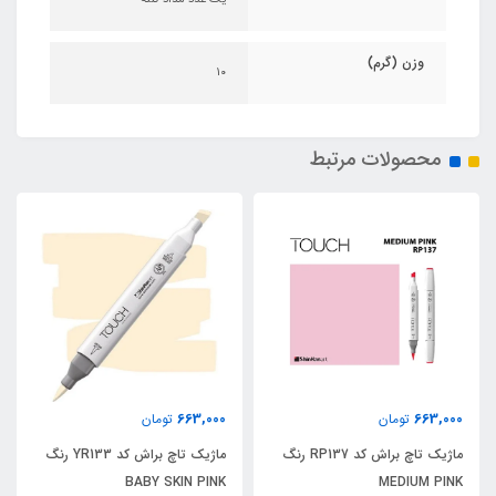
وزن (گرم)
۱۰
محصولات مرتبط
663,000
663,000
تومان
تومان
ماژیک تاچ براش کد YR133 رنگ
ماژیک تاچ براش کد YR26 رنگ
PASTEL PEACH
BABY SKIN PINK