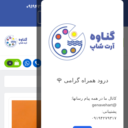
ارسال هر روزه/ پشتیبانی 09194279317
راهنمای ثبت سفارش
جستجو
0
درود همراه گرامی 🌹
خانه
فهرست محصولات
مداد کنته ماریس قهوه ای روشن
کانال ما در همه پیام رسانها:
@genavehart
پشتیبانی:
۰۹۱۹۴۲۷۹۳۱۷