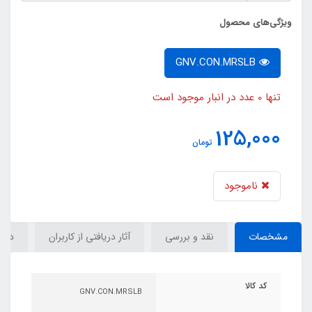
ویژگی‌های محصول
GNV.CON.MRSLB
تنها 0 عدد در انبار موجود است
125,000
تومان
ناموجود
مشخصات
نقد و بررسی
آثار دریافتی از کاربران
دیدگ
کد کالا
GNV.CON.MRSLB