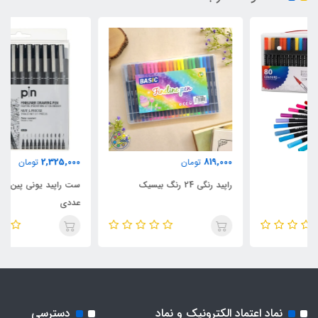
2,325,000
819,000
تومان
تومان
راپید رنگی 24 رنگ بیسیک
ست راپید یونی پین مشکی 12
عددی
نماد اعتماد الکترونیک و نماد
دسترسی