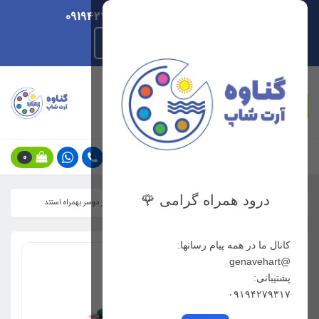
ارسال هر روزه/ پشتیبانی 09194279317
راهنمای ثبت سفارش
جستجو
0
درود همراه گرامی 🌹
خانه
فهرست محصولات
ماژیک راندو 80 رنگ نیوتاچ پارکر دوسر بهمراه استند
کانال ما در همه پیام رسانها:
@genavehart
پشتیبانی:
۰۹۱۹۴۲۷۹۳۱۷