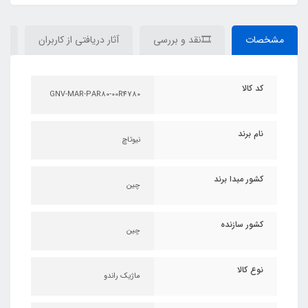
مشخصات
🎞نقد و بررسی
آثار دریافتی از کاربران
دی
کد کالا
GNV-MAR-PAR80-00R4780
نام برند
نیوتاچ
کشور مبدا برند
چین
کشور سازنده
چین
نوع کالا
ماژیک راندو