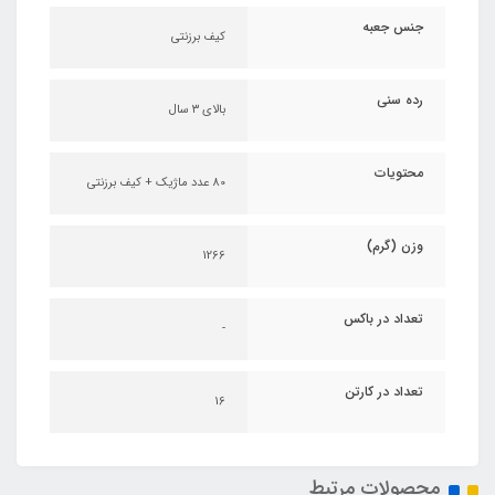
جنس جعبه
کیف برزنتی
رده سنی
بالای ۳ سال
محتویات
80 عدد ماژیک + کیف برزنتی
وزن (گرم)
1266
تعداد در باکس
-
تعداد در کارتن
16
محصولات مرتبط