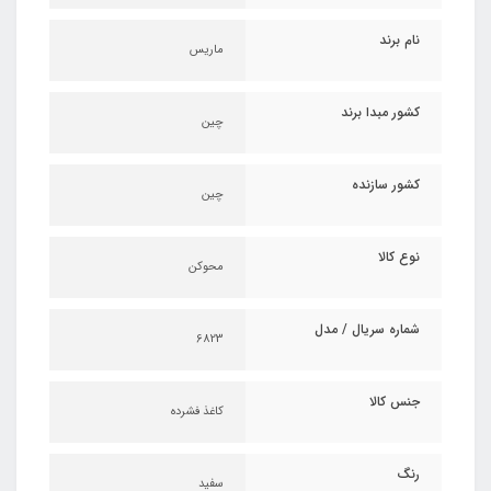
نام برند
ماریس
کشور مبدا برند
چین
کشور سازنده
چین
نوع کالا
محوکن
شماره سریال / مدل
6823
جنس کالا
کاغذ فشرده
رنگ
سفید