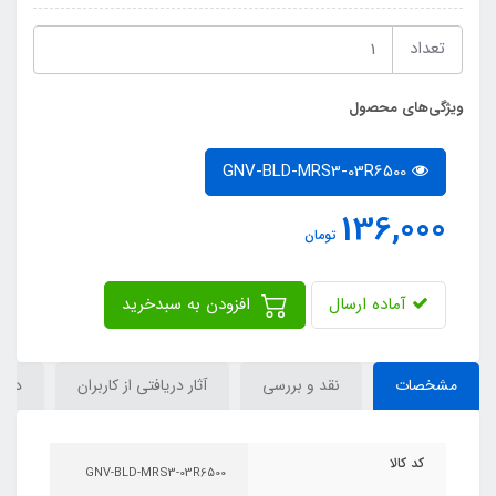
تعداد
ویژگی‌های محصول
GNV-BLD-MRS3-03R6500
136,000
تومان
آماده ارسال
افزودن به سبدخرید
مشخصات
نقد و بررسی
آثار دریافتی از کاربران
دیدگ
کد کالا
GNV-BLD-MRS3-03R6500