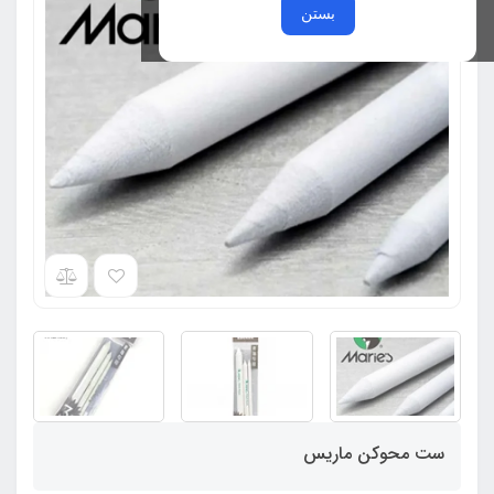
بستن
ست محوکن ماریس