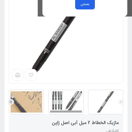
بستن
ماژیک الخطاط 2 میل آبی اصل ژاپن
کالیگرافی