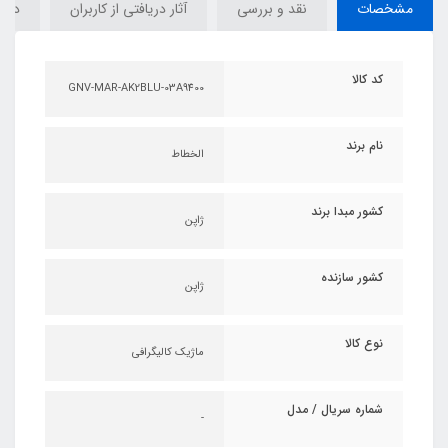
مشخصات
نقد و بررسی
آثار دریافتی از کاربران
دیدگ
کد کالا
GNV-MAR-AK2BLU-03A9400
نام برند
الخطاط
کشور مبدا برند
ژاپن
کشور سازنده
ژاپن
نوع کالا
ماژیک کالیگرافی
شماره سریال / مدل
-