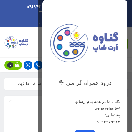
ارسال هر روزه/ پشتیبانی 09194279317
راهنمای ثبت سفارش
جستجو
0
درود همراه گرامی 🌹
خانه
دسته بندی رشته هنری
گرافیک
ماژیک الخطاط 2 میل آبی اصل ژاپن
کانال ما در همه پیام رسانها:
@genavehart
پشتیبانی:
۰۹۱۹۴۲۷۹۳۱۷