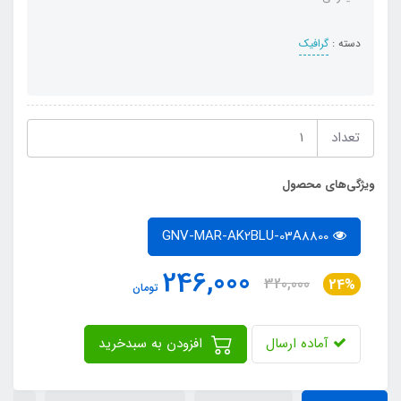
دسته :
گرافیک
تعداد
ویژگی‌های محصول
GNV-MAR-AK2BLU-03A8800
246,000
320,000
24%
تومان
آماده ارسال
افزودن به سبدخرید