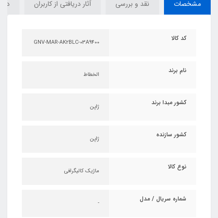
مشخصات
نقد و بررسی
آثار دریافتی از کاربران
دیدگ
کد کالا
GNV-MAR-AK2BLC-03A9400
نام برند
الخطاط
کشور مبدا برند
ژاپن
کشور سازنده
ژاپن
نوع کالا
ماژیک کالیگرافی
شماره سریال / مدل
-