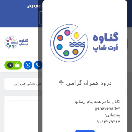
ارسال هر روزه/ پشتیبانی 09194279317
راهنمای ثبت سفارش
جستجو
0
درود همراه گرامی 🌹
خانه
دسته بندی رشته هنری
گرافیک
ماژیک الخطاط 2 میل مشکی اصل ژاپن
کانال ما در همه پیام رسانها:
@genavehart
پشتیبانی:
۰۹۱۹۴۲۷۹۳۱۷