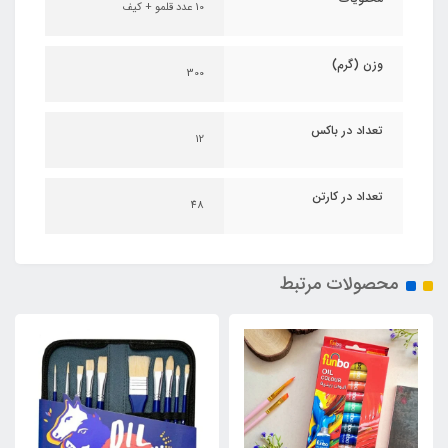
10 عدد قلمو + کیف
وزن (گرم)
300
تعداد در باکس
12
تعداد در کارتن
48
محصولات مرتبط