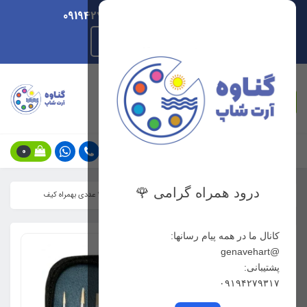
ارسال هر روزه/ پشتیبانی 09194279317
راهنمای ثبت سفارش
جستجو
0
درود همراه گرامی 🌹
خانه
فهرست محصولات
ست قلموی رنگ روغن ماریس ۱۰ عددی بهمراه کیف
کانال ما در همه پیام رسانها:
@genavehart
پشتیبانی:
۰۹۱۹۴۲۷۹۳۱۷