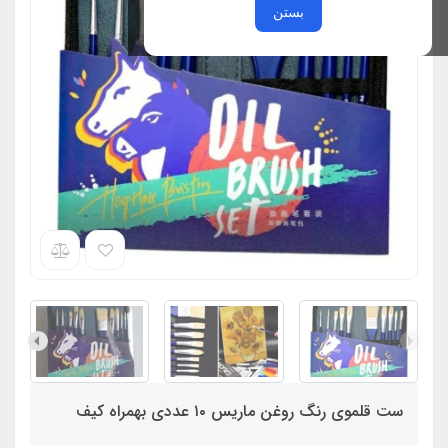
بستن
ست قلموی رنگ روغن ماریس ۱۰ عددی بهمراه کیف