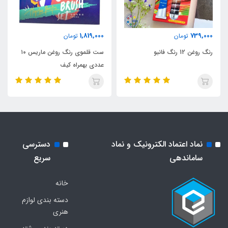
1,819,000
739,000
تومان
تومان
رنگ روغن 12 رنگ فانبو
ست قلموی رنگ روغن ماریس ۱۰
عددی بهمراه کیف
نماد اعتماد الکترونیک و نماد
دسترسی
ساماندهی
سریع
خانه
دسته بندی لوازم
هنری