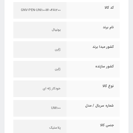
کد کالا
GNV-PEN-UNI100W-04A1200
نام برند
یونیبال
کشور مبدا برند
ژاپن
کشور سازنده
ژاپن
نوع کالا
خودکار ژله ای
شماره سریال / مدل
UM100
جنس کالا
پلاستیک