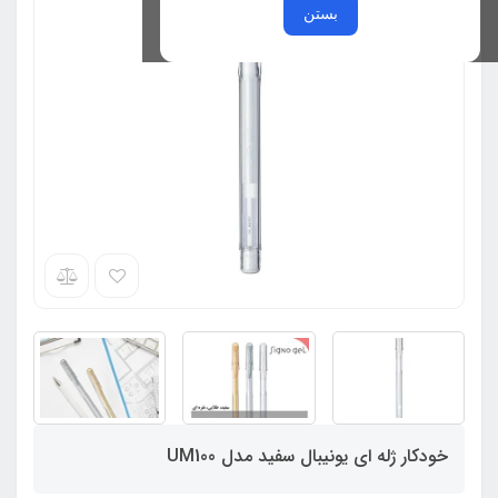
بستن
خودکار ژله ای یونیبال سفید مدل UM100