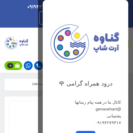
ارسال هر روزه/ پشتیبانی 09194279317
راهنمای ثبت سفارش
جستجو
0
درود همراه گرامی 🌹
خانه
فهرست محصولات
خودکار ژله ای یونیبال سفید مدل UM100
کانال ما در همه پیام رسانها:
@genavehart
پشتیبانی:
۰۹۱۹۴۲۷۹۳۱۷