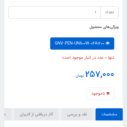
تعداد
ویژگی‌های محصول
GNV-PEN-UNI100W-04A1200
تنها 0 عدد در انبار موجود است
257,000
تومان
ناموجود
مشخصات
نقد و بررسی
آثار دریافتی از کاربران
دیدگ