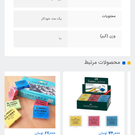
محتویات
یک عدد خودکار
وزن (گرم)
10
محصولات مرتبط
67,000
124,000
تومان
تومان