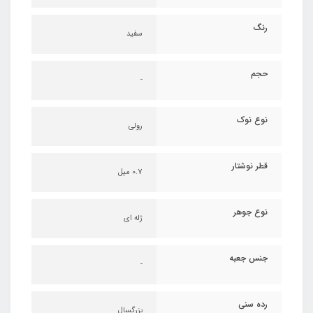
رنگ
سفید
حجم
-
نوع نوک
رولی
قطر نوشتار
0.7 میل
نوع جوهر
ژله ای
جنس جعبه
-
رده سنی
بزرگسال