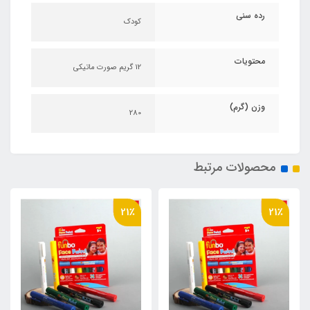
رده سنی
کودک
محتویات
12 گریم صورت ماتیکی
وزن (گرم)
280
محصولات مرتبط
21٪
21٪