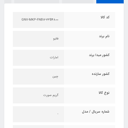
کد کالا
GNV-MKP-FNB12-23B4800
نام برند
فانبو
کشور مبدا برند
امارات
کشور سازنده
چین
نوع کالا
گریم صورت
شماره سریال / مدل
-