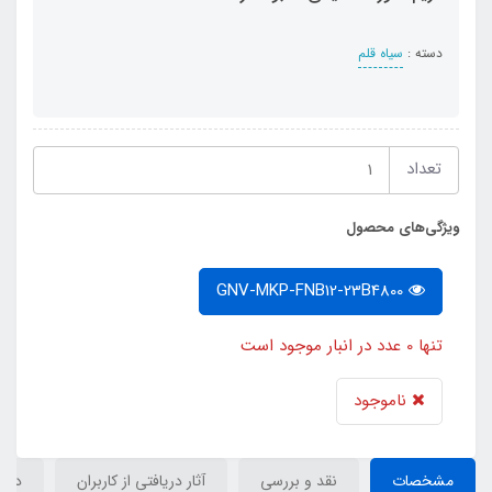
دسته :
سیاه قلم
تعداد
ویژگی‌های محصول
GNV-MKP-FNB12-23B4800
تنها 0 عدد در انبار موجود است
ناموجود
مشخصات
نقد و بررسی
آثار دریافتی از کاربران
دیدگ