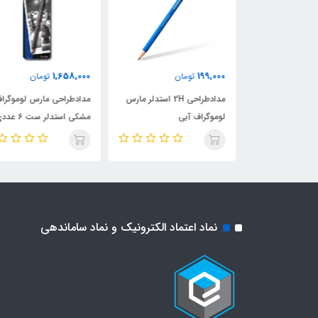
1,658,000
199,000
ن
تومان
تومان
دفتر طراحی سایز A4 مدل فلای
مدادطراحی 2H استدلر مارس
مدادطراحی مارس لوموگراف
لوموگراف آبی
مشکی استدلر ست 6 عددی
نماد اعتماد الکترونیک و نماد ساماندهی