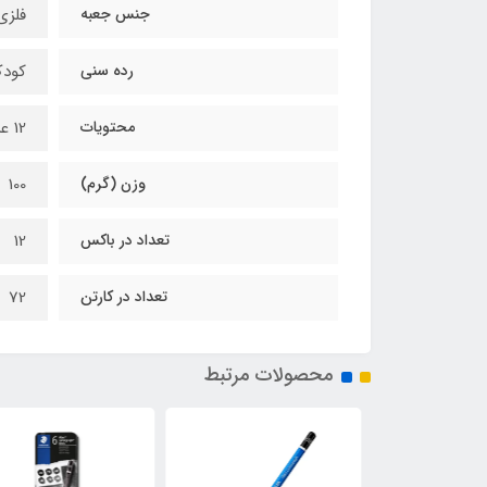
جنس جعبه
فلزی
رده سنی
کودک
محتویات
12 عدد مداد طراحی
وزن (گرم)
100
تعداد در باکس
12
تعداد در کارتن
72
محصولات مرتبط