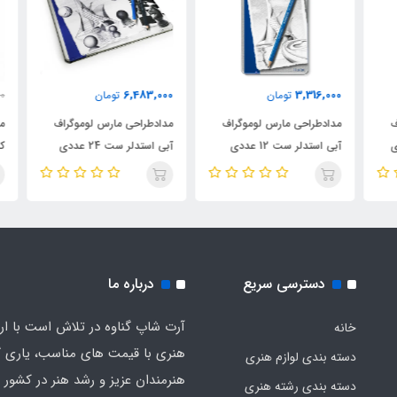
6,483,000
3,316,000
تومان
تومان
000
مدادطراحی مارس لوموگراف
مدادطراحی مارس لوموگراف
آبی استدلر ست 12 عددی
آبی استدلر ست 24 عددی
کاستل
دسترسی سریع
درباره ما
آرت شاپ گناوه در تلاش است با ارائ
خانه
هنری با قیمت های مناسب، یاری گ
دسته بندی لوازم هنری
هنرمندان عزیز و رشد هنر در کشور ب
دسته بندی رشته هنری