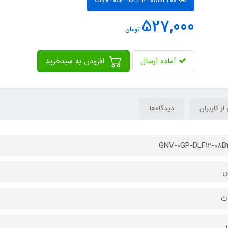
527,000
تومان
آماده ارسال
افزودن به سبدخرید
 از کاربران
دیدگاه‌ها
GNV-0GP-DLF12-08B
ن
ات