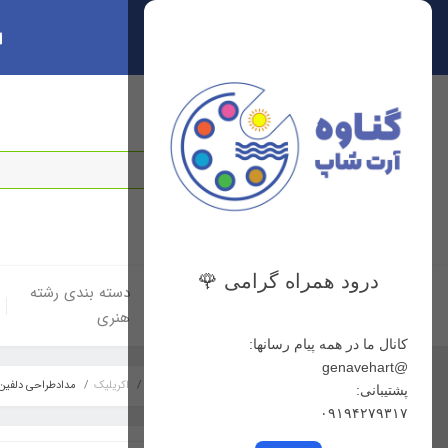
ا
سبد خرید
0
درود همراه گرامی 🌹
خانه
دسته بندی لوازم
دسته بندی رشته
هنری
هنری
کانال ما در همه پیام رسانها:
@genavehart
خانه
دسته بندی رشته هنری
نقاشی
اکریلیک
مدادطراحی دلفین 12 عددی جعبه فل
پشتیبانی:
۰۹۱۹۴۲۷۹۳۱۷