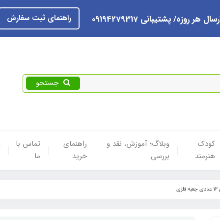
راهنمای ثبت سفارش
رسال هر روزه/ پشتیبانی 09194279317
جستجو
کودک
وبلاگ؛ آموزش، نقد و
راهنمای
تماس با
ع
هنرمند
بررسی
خرید
ما
ه
زی