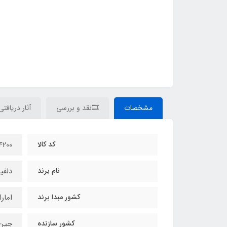
مشخصات
🎞نقد و بررسی
آثار دریافتی
کد کالا
4200
نام برند
دلفی
کشور مبدا برند
امار
کشور سازنده
چین