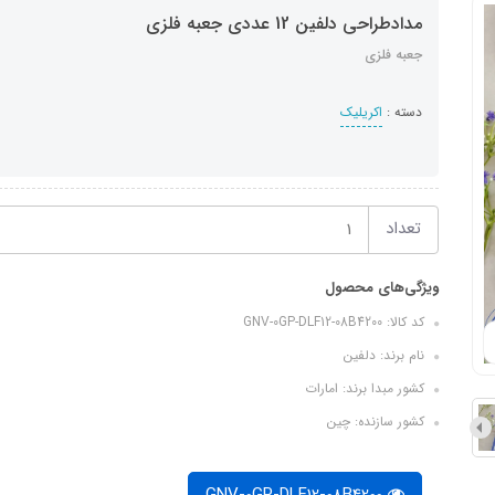
مدادطراحی دلفین 12 عددی جعبه فلزی
جعبه فلزی
دسته :
اکریلیک
تعداد
ویژگی‌های محصول
کد کالا: GNV-0GP-DLF12-08B4200
نام برند: دلفین
کشور مبدا برند: امارات
کشور سازنده: چین
GNV-0GP-DLF12-08B4200