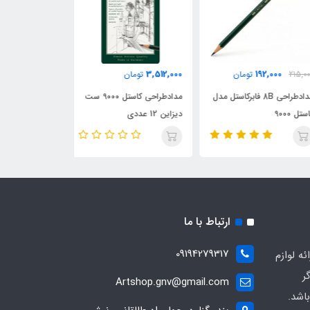
53,000
3,512,000
192,000
215,
تومان
تومان
تومان
مدادطراحی 8B فابرکاستل مدل
مدادطراحی کاستل 9000 ست
مدادطر
 9000
دیزاین 12 عددی
گلدفابر
ارتباط با ما
09194279317
ه لوازم
ر
Artshop.gnv@gmail.com
اشد.