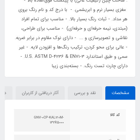
. ساخت چین (کیفیت عالی) با پیگمنت فوق‌العاده بالا -
مغزی بسیار نرم و ابریشمی. - با درج کد و نام رنگ بروی
هر مداد. - ثبات رنگ بسیار بالا. - مناسب برای تمام افراد
(مبتدی، نیمه حرفه‌ای و حرفه‌ای) - مناسب برای طراحی،
نقاشی و تصویرسازی و ... - دارای نوک مقاوم در برابر ضربه.
- عالی برای محو کردن، ترکیب رنگ‌ها و افزودن لایه. - غیر
سمی و طبق استاندارد U.S. ASTM D-4236 & EN71-3. -
دارای چارت تست رنگ. - بسته‌بندی زیبا
مشخصات
نقد و بررسی
آثار دریافتی از کاربران
دیدگ
کد کالا
GNV-0CP-KAL120M-
132R5000