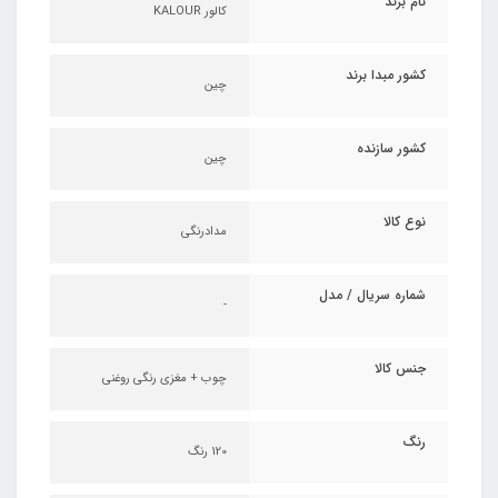
نام برند
کالور KALOUR
کشور مبدا برند
چین
کشور سازنده
چین
نوع کالا
مدادرنگی
شماره سریال / مدل
-
جنس کالا
چوب + مغزی رنگی روغنی
رنگ
120 رنگ