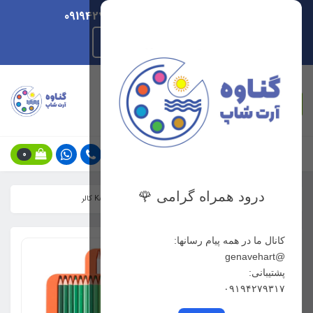
ارسال هر روزه/ پشتیبانی 09194279317
راهنمای ثبت سفارش
جستجو
0
درود همراه گرامی 🌹
خانه
فهرست محصولات
مدادرنگی 120 رنگ کالور KALOUR کالر
کانال ما در همه پیام رسانها:
@genavehart
پشتیبانی:
۰۹۱۹۴۲۷۹۳۱۷