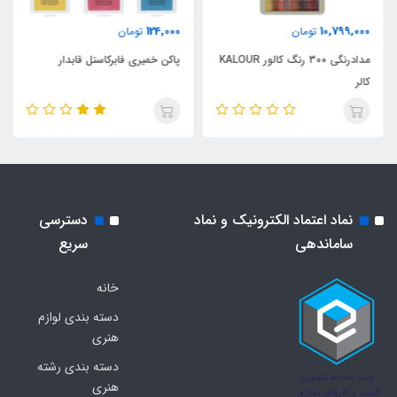
124,000
10,799,000
تومان
تومان
مدادرنگی 300 رنگ کالور KALOUR
پاکن خمیری فابرکاستل قابدار
کالر
نماد اعتماد الکترونیک و نماد
دسترسی
ساماندهی
سریع
خانه
دسته بندی لوازم
هنری
دسته بندی رشته
هنری