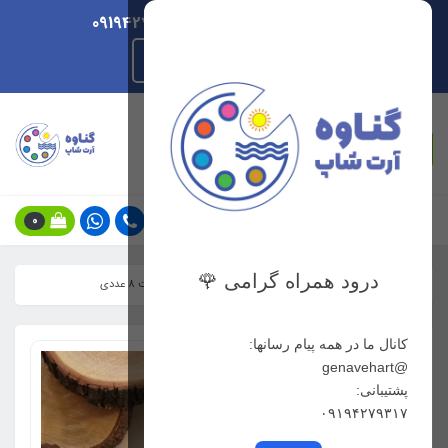
ارسال هر روزه/ پشتیبانی 09194279317
راهنمای ثبت سفارش
جستجو
0
درود همراه گرامی 🌹
خانه
فهرست محصولات
خودکار ژله ای اکلیلی بیسیک ست 8 عددی
کانال ما در همه پیام رسانها:
@genavehart
پشتیبانی:
۰۹۱۹۴۲۷۹۳۱۷