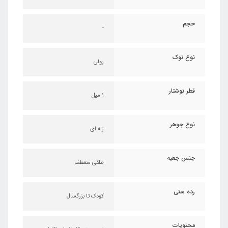
حجم
-
نوع نوک
رولی
قطر نوشتار
1 میل
نوع جوهر
ژله ای
جنس جعبه
طلقی منعطف
رده سنی
کودک تا بزرگسال
محتویات