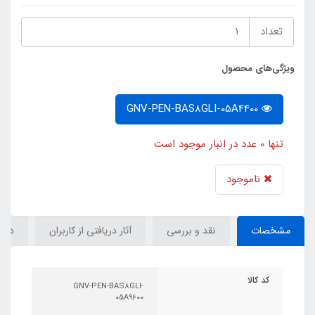
تعداد
ویژگی‌های محصول
GNV-PEN-BAS8GLI-05A4400
تنها 0 عدد در انبار موجود است
ناموجود
مشخصات
نقد و بررسی
آثار دریافتی از کاربران
دیدگ
کد کالا
GNV-PEN-BAS8GLI-
05A9600