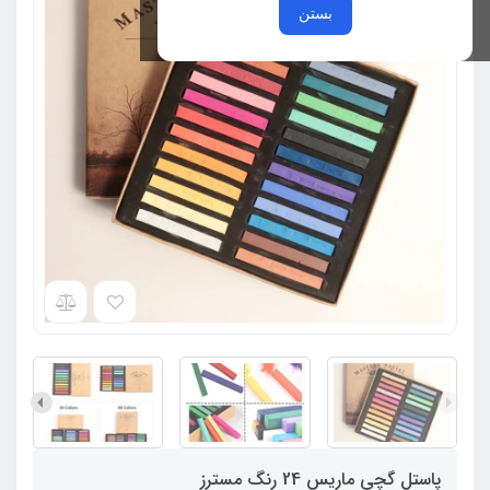
بستن
پاستل گچی ماریس 24 رنگ مسترز