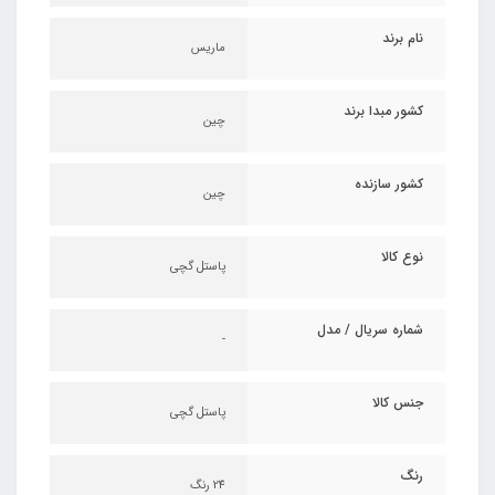
نام برند
ماریس
کشور مبدا برند
چین
کشور سازنده
چین
نوع کالا
پاستل گچی
شماره سریال / مدل
-
جنس کالا
پاستل گچی
رنگ
24 رنگ