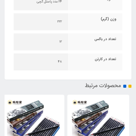
24 عدد پاستل گچی
وزن (گرم)
222
تعداد در باکس
12
تعداد در کارتن
48
محصولات مرتبط