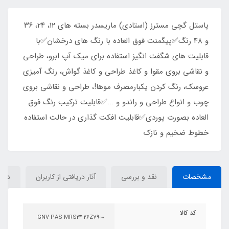
پاستل گچی مسترز (استادی) ماریسدر بسته های ۱۲، ۲۴، ۳۶
و ۴۸ رنگ✅️پیگمنت فوق العاده با رنگ های درخشان✅️با
قابلیت های شگفت انگیز استفاده برای میک آپ ابرو، طراحی
و نقاشی بروی مقوا و کاغذ طراحی و کاغذ گواش، رنگ آمیزی
عروسک، رنگ کردن یکبارمصرف موها!، طراحی و نقاشی بروی
چوب و انواع طراحی و راندو و ...✅️قابلیت ترکیب رنگ فوق
العاده بصورت پوردی✅️قابلیت افکت گذاری در حالت استفاده
خطوط ضخیم و نازک
مشخصات
نقد و بررسی
آثار دریافتی از کاربران
دیدگ
کد کالا
GNV-PAS-MRS24-26Z7900