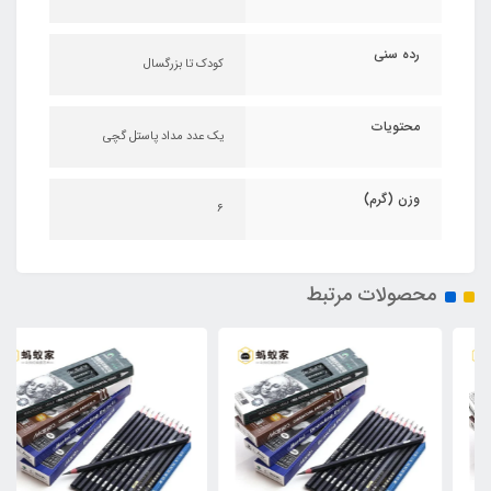
رده سنی
کودک تا بزرگسال
محتویات
یک عدد مداد پاستل گچی
وزن (گرم)
۶
محصولات مرتبط