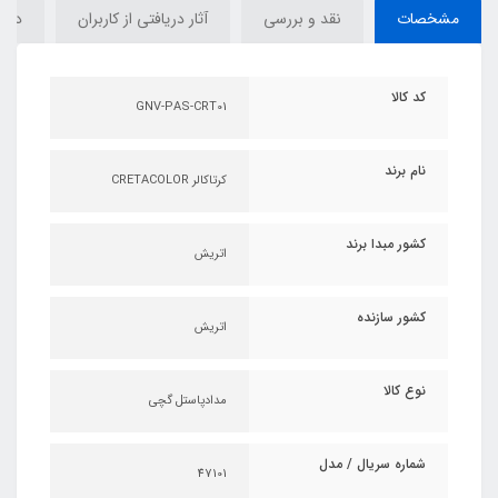
مشخصات
نقد و بررسی
آثار دریافتی از کاربران
دیدگ
کد کالا
GNV-PAS-CRT01
نام برند
کرتاکالر CRETACOLOR
کشور مبدا برند
اتریش
کشور سازنده
اتریش
نوع کالا
مدادپاستل گچی
شماره سریال / مدل
47101