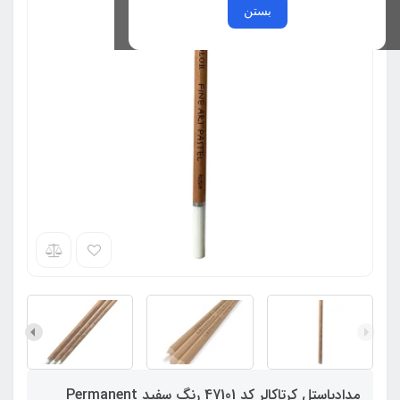
بستن
مدادپاستل کرتاکالر کد 47101 رنگ سفید Permanent