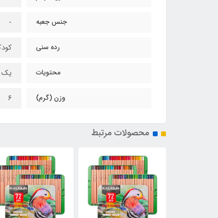
جنس جعبه
-
رده سنی
کودک
محتویات
یک ع
وزن (گرم)
۶
محصولات مرتبط