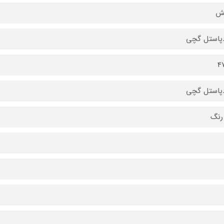
یش
پاستل گچی
4
پاستل گچی
رنگ