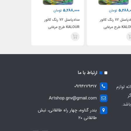
5,288,000
5,288,000
5,288,
تومان
تومان
توما
مدادپاستل 72 رنگ کالور
مدادپاستل 72 رنگ کالور
مدادپا
 طرح مرغابی
KALOUR طرح مرغابی
KALOUR طرح مرغابی
ارتباط با ما
09194279317
ه لوازم
ر
Artshop.gnv@gmail.com
اشد.
بندر گناوه، چهار راه طالقانی، نبش
طالقانی ۲۰