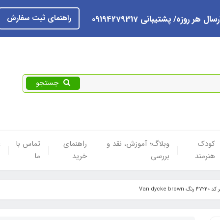
راهنمای ثبت سفارش
رسال هر روزه/ پشتیبانی 09194279317
جستجو
کودک
وبلاگ؛ آموزش، نقد و
راهنمای
تماس با
ع
هنرمند
بررسی
خرید
ما
ه
Van dycke 