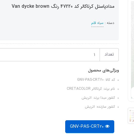
مدادپاستل کرتاکالر کد 47220 رنگ Van dycke brown
دسته :
سیاه قلم
تعداد
ویژگی‌های محصول
کد کالا: GNV-PAS-CRT20
نام برند: کرتاکالر CRETACOLOR
کشور مبدا برند: اتریش
کشور سازنده: اتریش
GNV-PAS-CRT20