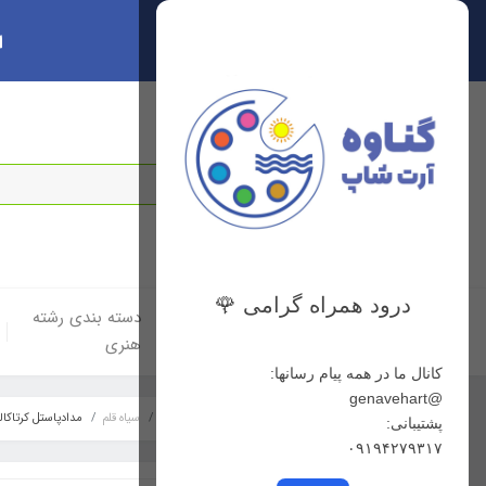
ا
سبد خرید
0
درود همراه گرامی 🌹
خانه
دسته بندی لوازم
دسته بندی رشته
هنری
هنری
کانال ما در همه پیام رسانها:
@genavehart
خانه
دسته بندی رشته هنری
نقاشی
سیاه قلم
مدادپاستل کرتاکالر کد 47220 رنگ brown
پشتیبانی:
۰۹۱۹۴۲۷۹۳۱۷