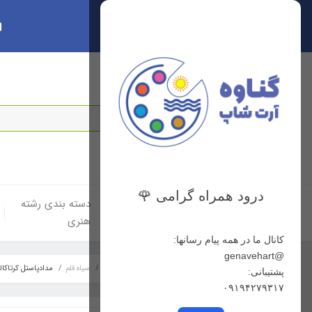
ا
سبد خرید
0
درود همراه گرامی 🌹
خانه
دسته بندی لوازم
دسته بندی رشته
هنری
هنری
کانال ما در همه پیام رسانها:
@genavehart
خانه
دسته بندی رشته هنری
نقاشی
سیاه قلم
مدادپاستل کرتاکالر کد 47139 رنگ rple
پشتیبانی:
۰۹۱۹۴۲۷۹۳۱۷