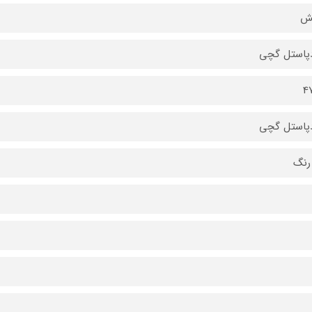
یش
پاستل گچی
4
پاستل گچی
رنگ