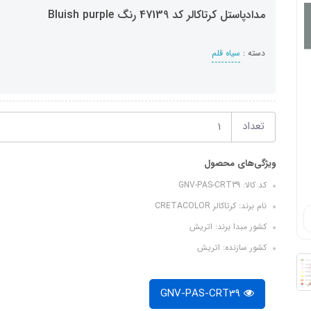
مدادپاستل کرتاکالر کد 47139 رنگ Bluish purple
دسته :
سیاه قلم
تعداد
ویژگی‌های محصول
کد کالا: GNV-PAS-CRT39
نام برند: کرتاکالر CRETACOLOR
کشور مبدا برند: اتریش
کشور سازنده: اتریش
GNV-PAS-CRT39