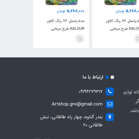
5,288,000
5,288,000
5,288,
تومان
تومان
توما
مدادپاستل 72 رنگ کالور
مدادپاستل 72 رنگ کالور
مدادپا
 طرح مرغابی
KALOUR طرح مرغابی
KALOUR طرح مرغابی
ارتباط با ما
09194279317
ه لوازم
ر
Artshop.gnv@gmail.com
اشد.
بندر گناوه، چهار راه طالقانی، نبش
طالقانی ۲۰