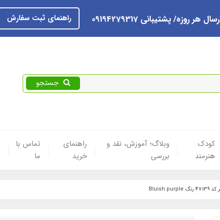
راهنمای ثبت سفارش
رسال هر روزه/ پشتیبانی 09194279317
جستجو
کودک
وبلاگ؛ آموزش، نقد و
راهنمای
تماس با
ع
هنرمند
بررسی
خرید
ما
ه
Bluish pu