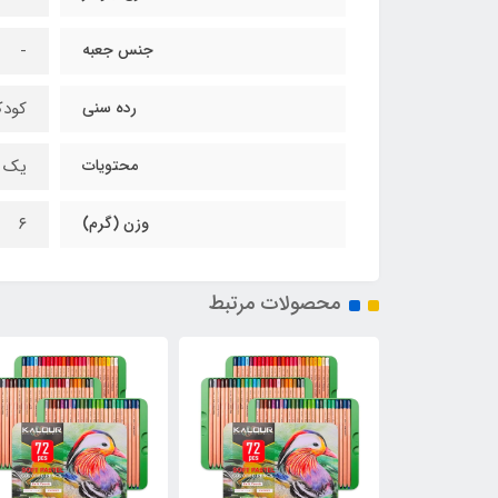
جنس جعبه
-
رده سنی
کودک
محتویات
یک ع
وزن (گرم)
۶
محصولات مرتبط