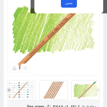
بستن
مدادپاستل کرتاکالر کد 47187 رنگ Pea green