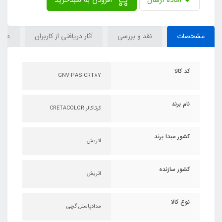
مشخصات
نقد و بررسی
آثار دریافتی از کاربران
دیدگ
کد کالا
GNV-PAS-CRT87
نام برند
کرتاکالر CRETACOLOR
کشور مبدا برند
اتریش
کشور سازنده
اتریش
نوع کالا
مدادپاستل گچی