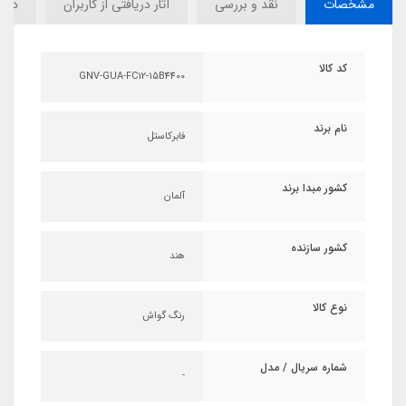
مشخصات
نقد و بررسی
آثار دریافتی از کاربران
دیدگ
کد کالا
GNV-GUA-FC12-15B4400
نام برند
فابرکاستل
کشور مبدا برند
آلمان
کشور سازنده
هند
نوع کالا
رنگ گواش
شماره سریال / مدل
-