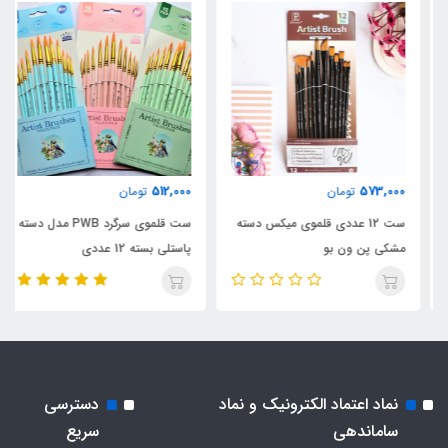
512,000
573,000
تومان
تومان
ست 12 عددی قلموی میکس دسته
ست قلموی سرگرد PWB مدل دسته
مشکی پن ون بو
پاستلی بسته 12 عددی
نماد اعتماد الکترونیک و نماد
دسترسی
ساماندهی
سریع