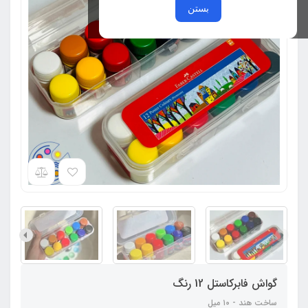
بستن
گواش فابرکاستل 12 رنگ
ساخت هند - ۱۰ میل