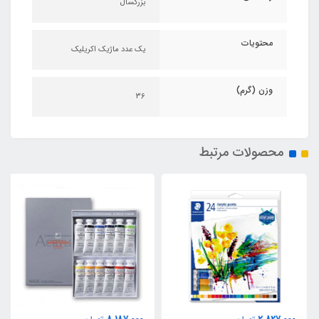
بزرگسال
محتویات
یک عدد ماژیک اکریلیک
وزن (گرم)
36
محصولات مرتبط