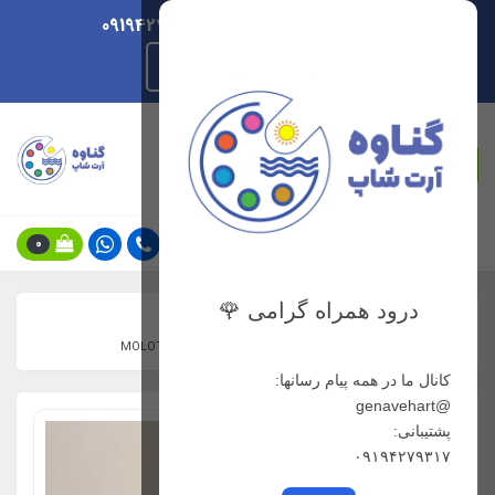
ارسال هر روزه/ پشتیبانی 09194279317
راهنمای ثبت سفارش
جستجو
0
درود همراه گرامی 🌹
خانه
فهرست محصولات
ماژیک اکریلیک مولوتوف سفید سرکج 4-8 میلی متری MOLOTOW
کانال ما در همه پیام رسانها:
@genavehart
پشتیبانی:
۰۹۱۹۴۲۷۹۳۱۷