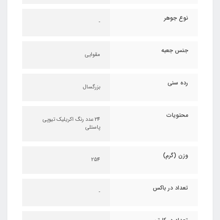
نوع جوهر
-
جنس جعبه
مقوایی
رده سنی
بزرگسال
محتویات
24 عدد رنگ اکریلیک تیوپی
پاستلی
وزن (گرم)
254
تعداد در باکس
-