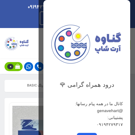
ارسال هر روزه/ پشتیبانی 09194279317
راهنمای ثبت سفارش
جستجو
0
درود همراه گرامی 🌹
خانه
فهرست محصولات
رنگ اکریلیک پاستلی بیسیک 24 رنگ BASIC
کانال ما در همه پیام رسانها:
@genavehart
پشتیبانی:
۰۹۱۹۴۲۷۹۳۱۷