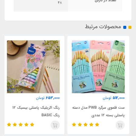
تعداد در کارتن
48
محصولات مرتبط
653,000
512,000
تومان
تومان
ست قلموی سرگرد PWB مدل دسته
رنگ اکریلیک پاستلی بیسیک 12
پاستلی بسته 12 عددی
رنگ BASIC