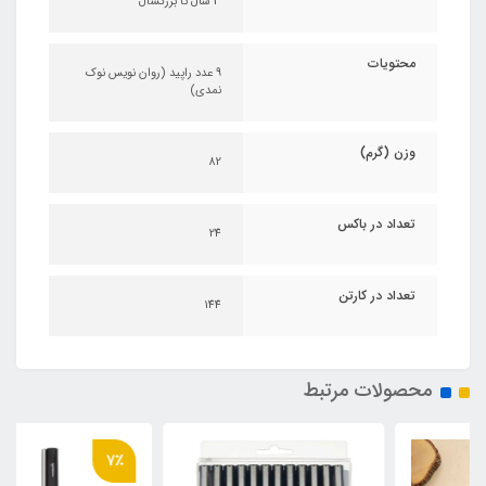
3 سال تا بزرگسال
محتویات
9 عدد راپید (روان نویس نوک
نمدی)
وزن (گرم)
82
تعداد در باکس
24
تعداد در کارتن
144
محصولات مرتبط
7٪