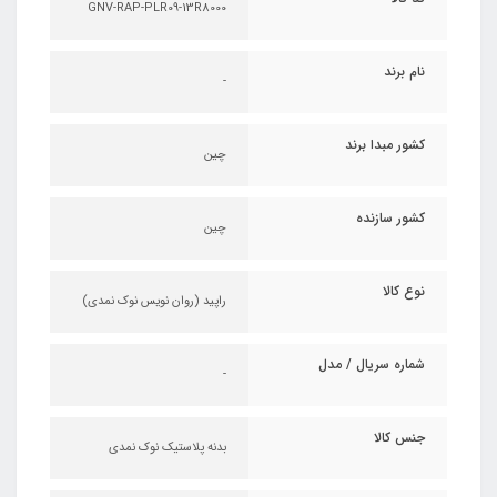
GNV-RAP-PLR09-13R8000
نام برند
-
کشور مبدا برند
چین
کشور سازنده
چین
نوع کالا
راپید (روان نویس نوک نمدی)
شماره سریال / مدل
-
جنس کالا
بدنه پلاستیک نوک نمدی