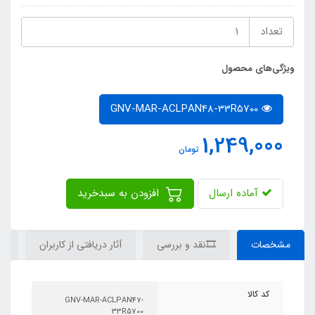
تعداد
ویژگی‌های محصول
GNV-MAR-ACLPAN48-33R5700
1,249,000
تومان
آماده ارسال
افزودن به سبدخرید
مشخصات
🎞نقد و بررسی
آثار دریافتی از کاربران
دی
کد کالا
GNV-MAR-ACLPAN47-
33R5700