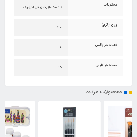
محتویات
48 عدد ماژیک براش اکریلیک
وزن (گرم)
400
تعداد در باکس
10
تعداد در کارتن
30
محصولات مرتبط