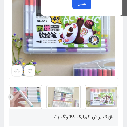
بستن
ماژیک براش اکریلیک 48 رنگ پاندا