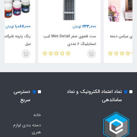
1,087,000
233,000
تومان
تومان
ست قلموی صفر Mini Detail کیپ
رنگ پارچه فابرکاستل 12 رنگ 10
اسمایلینگ 6 عددی
میل
نماد اعتماد الکترونیک و نماد
دسترسی
ساماندهی
سریع
خانه
دسته بندی لوازم
هنری