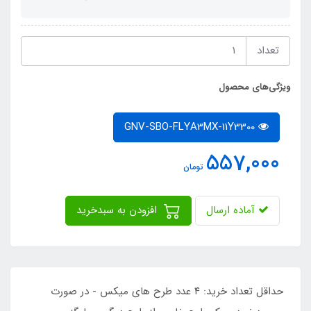
تعداد
ویژگی‌های محصول
GNV-SBO-FLYA3MX-11Y3300
557,000
تومان
آماده ارسال
افزودن به سبدخرید
حداقل تعداد خرید: ۴ عدد طرح های میکس - در صورت