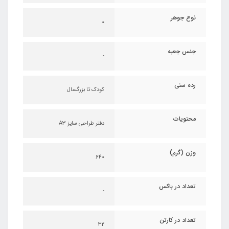
نوع جوهر
0
جنس جعبه
-
رده سنی
کودک تا بزرگسال
محتویات
دفتر طراحی سایز A3
وزن (گرم)
640
تعداد در باکس
-
تعداد در کارتن
32