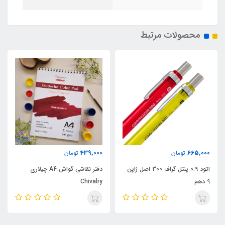
محصولات مرتبط
439,000
665,000
تومان
تومان
اتود 0.9 پنتل گراف 300 اصل ژاپن
دفتر نقاشی گواش A4 چیلاری
9 دهم
Chivalry