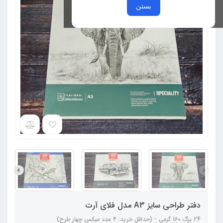
بستن
دفتر طراحی سایز A3 مدل فلای آرت
24 برگ 160 گرمی - (حداقل خرید: ۴ عدد میکس چهار طرح)