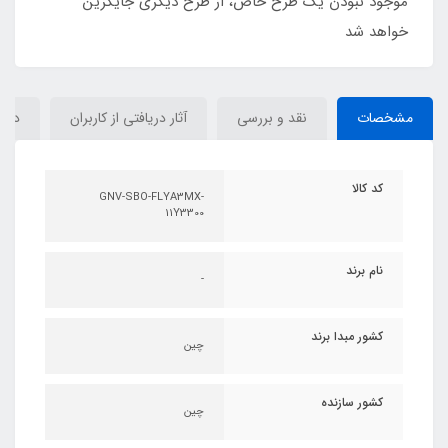
موجود نبودن یک طرح خاص، از طرح دیگری جایگزین
خواهد شد
مشخصات
نقد و بررسی
آثار دریافتی از کاربران
دیدگ
کد کالا
GNV-SBO-FLYA3MX-
11Y3300
نام برند
-
کشور مبدا برند
چین
کشور سازنده
چین