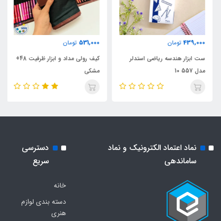
531,000
439,000
تومان
تومان
ست ابزار هندسه ریاضی استدلر
کیف رولی مداد و ابزار ظرفیت 48+
مدل 557 10
مشکی
نماد اعتماد الکترونیک و نماد
دسترسی
ساماندهی
سریع
خانه
دسته بندی لوازم
هنری