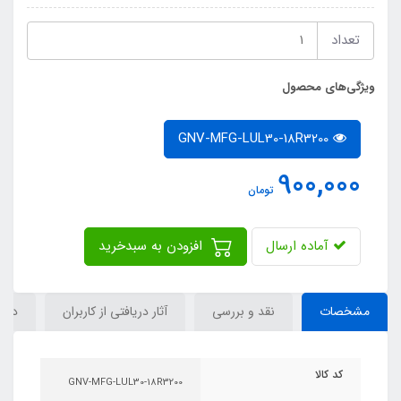
تعداد
ویژگی‌های محصول
GNV-MFG-LUL30-18R3200
900,000
تومان
آماده ارسال
افزودن به سبدخرید
مشخصات
نقد و بررسی
آثار دریافتی از کاربران
دیدگ
کد کالا
GNV-MFG-LUL30-18R3200