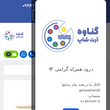
ارسال هر روزه/ پشتیبانی 09194279317
راهنمای ثبت سفارش
جستجو
0
درود همراه گرامی 🌹
خانه
فهرست محصولات
آدمک طراحی 30 سانتی متری
کانال ما در همه پیام رسانها:
@genavehart
پشتیبانی:
۰۹۱۹۴۲۷۹۳۱۷