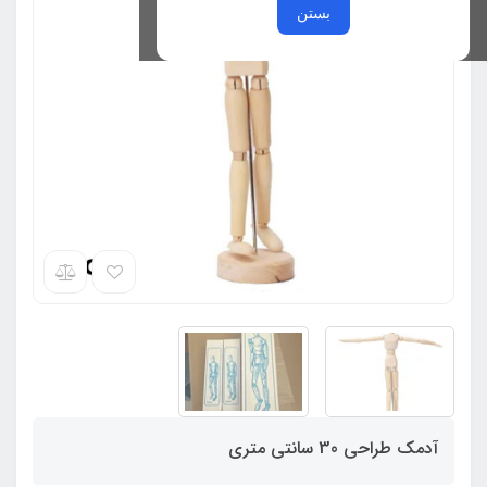
بستن
آدمک طراحی 30 سانتی متری