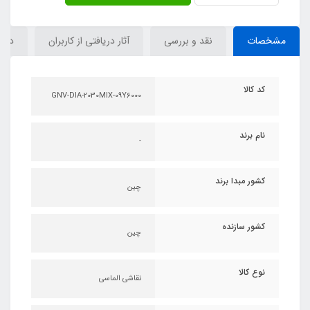
مشخصات
نقد و بررسی
آثار دریافتی از کاربران
دیدگ
کد کالا
GNV-DIA-2030MIX-09Y6000
نام برند
-
کشور مبدا برند
چین
کشور سازنده
چین
نوع کالا
نقاشی الماسی