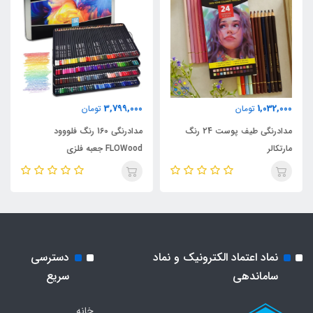
3,799,000
1,032,000
تومان
تومان
مدادرنگی طیف پوست 24 رنگ
مدادرنگی 160 رنگ فلووود
مارتکالر
FLOWood جعبه فلزی
نماد اعتماد الکترونیک و نماد
دسترسی
ساماندهی
سریع
خانه