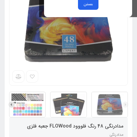
بستن
مدادرنگی 48 رنگ فلووود FLOWood جعبه فلزی
مدادرنگی