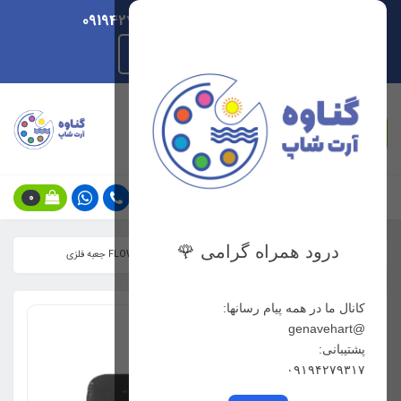
ارسال هر روزه/ پشتیبانی 09194279317
راهنمای ثبت سفارش
جستجو
0
درود همراه گرامی 🌹
خانه
فهرست محصولات
مدادرنگی 48 رنگ فلووود FLOWood جعبه فلزی
کانال ما در همه پیام رسانها:
@genavehart
پشتیبانی:
۰۹۱۹۴۲۷۹۳۱۷