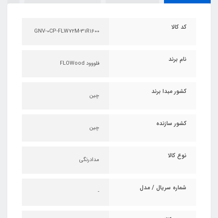
کد کالا
GNV-0CP-FLW72M-31R1600
نام برند
فلووود FLOWood
کشور مبدا برند
چین
کشور سازنده
چین
نوع کالا
مدادرنگی
شماره سریال / مدل
-