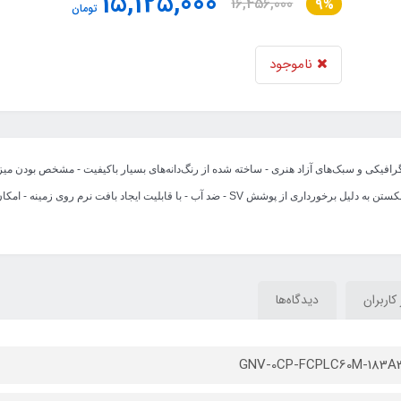
15,125,000
16,456,000
9%
تومان
ناموجود
 گرافیکی و سبک‌های آزاد هنری - ساخته شده از رنگ‌دانه‌های بسیار باکیفیت - مشخص بودن میزا
ایجاد لک - درای نوک پاستلی روغنی - مقاومت زیاد نوک در برابر شکستن به دلیل برخورداری از پوشش SV
 کاربران
دیدگاه‌ها
GNV-0CP-FCPLC60M-183A3