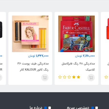
000
1,347,000
2,170,000
تومان
تومان
مدادرنگی ۴۸ رنگ فابرکاستل
مدادرنگی طیف پوست 36
کلاسیک
رنگ کالور KALOUR کالر
KALOUR
دسترسی سریع
درباره ما