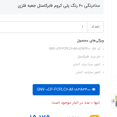
مدادرنگی 60 رنگ پلی کروم فابرکاستل جعبه فلزی
تعداد
ویژگی‌های محصول
کد کالا: GNV-0CP-FCPLC60M-183A3400
نام برند: فابرکاستل
کشور مبدا برند: آلمان
کشور سازنده: آلمان
GNV-0CP-FCPLC60M-183A3400
تنها 0 عدد در انبار موجود است