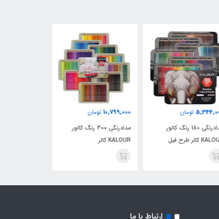
1,679,000
10,799,000
5,344,
تومان
تومان
تومان
مدادرنگی 180 رنگ کالور
مدادرنگی 300 رنگ کالور
 کالر طرح فیل
KALOUR کالر
فلزی
ارتباط با ما