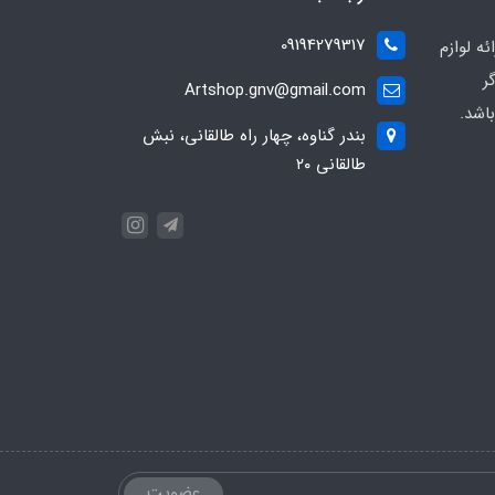
09194279317
ه لوازم
ر
Artshop.gnv@gmail.com
اشد.
بندر گناوه، چهار راه طالقانی، نبش
طالقانی ۲۰
عضویت