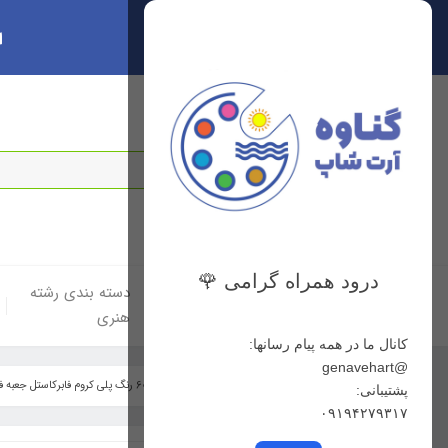
ا
سبد خرید
0
درود همراه گرامی 🌹
خانه
دسته بندی لوازم
دسته بندی رشته
هنری
هنری
کانال ما در همه پیام رسانها:
@genavehart
خانه
فهرست محصولات
مدادرنگی 60 رنگ پلی کروم فابرکاستل جعبه فلزی
پشتیبانی:
۰۹۱۹۴۲۷۹۳۱۷