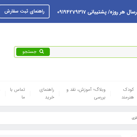
راهنمای ثبت سفارش
رسال هر روزه/ پشتیبانی 09194279317
جستجو
کودک
وبلاگ؛ آموزش، نقد و
راهنمای
تماس با
ع
هنرمند
بررسی
خرید
ما
ه