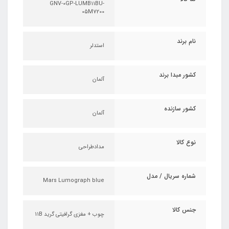
GNV-0GP-LUMB11BU-
05M7200
نام برند
استدلر
کشور مبدا برند
آلمان
کشور سازنده
آلمان
نوع کالا
مدادطراحی
شماره سریال / مدل
Mars Lumograph blue
جنس کالا
چوب + مغزی گرافیتی گرید 11B