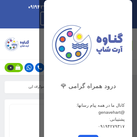
ارسال هر روزه/ پشتیبانی 09194279317
راهنمای ثبت سفارش
جستجو
0
درود همراه گرامی 🌹
خانه
فهرست محصولات
مدادطراحی 11B استدلر مارس لوموگراف آبی
کانال ما در همه پیام رسانها:
@genavehart
پشتیبانی:
۰۹۱۹۴۲۷۹۳۱۷