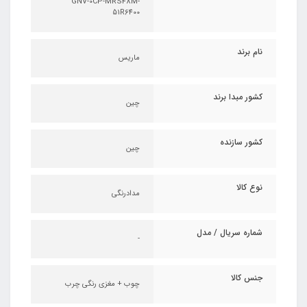
GNV-0CP-MRS48M-
51R6400
نام برند
ماریس
کشور مبدا برند
چین
کشور سازنده
چین
نوع کالا
مدادرنگی
شماره سریال / مدل
-
جنس کالا
چوب + مغزی رنگی چرب