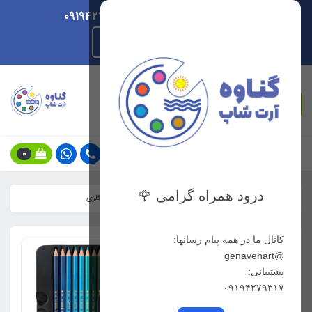
ارسال هر روزه/ پشتیبانی 09194279317
راهنمای ثبت سفارش
جستجو
0
درود همراه گرامی 🌹
خانه
فهرست محصولات
مدادرنگی ۴۸ رنگ ماریس جعبه فلزی
کانال ما در همه پیام رسانها:
@genavehart
پشتیبانی:
۰۹۱۹۴۲۷۹۳۱۷