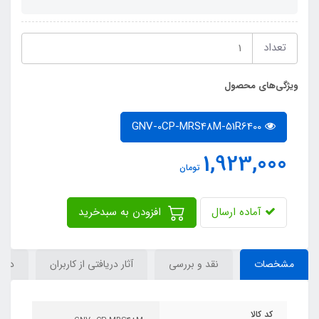
تعداد
ویژگی‌های محصول
GNV-0CP-MRS48M-51R6400
1,923,000
تومان
آماده ارسال
افزودن به سبدخرید
مشخصات
نقد و بررسی
آثار دریافتی از کاربران
دیدگ
کد کالا