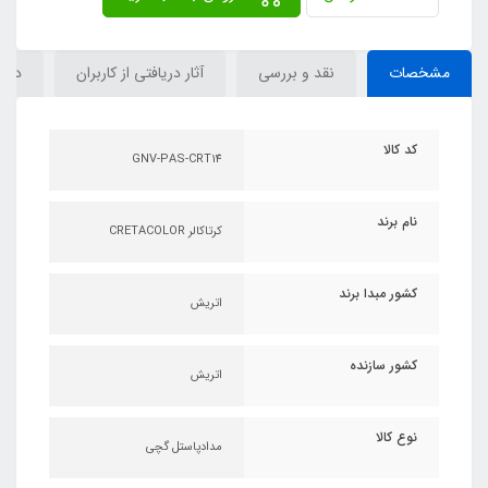
مشخصات
نقد و بررسی
آثار دریافتی از کاربران
دیدگ
کد کالا
GNV-PAS-CRT14
نام برند
کرتاکالر CRETACOLOR
کشور مبدا برند
اتریش
کشور سازنده
اتریش
نوع کالا
مدادپاستل گچی