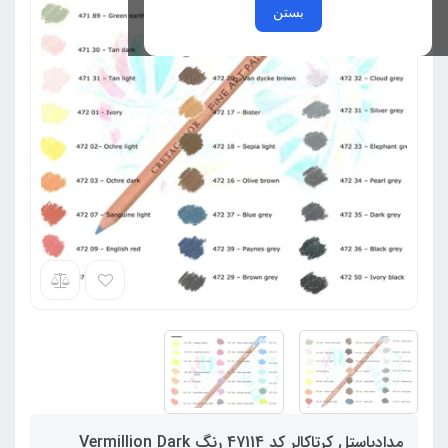
بستن
مدادپاستل کرتاکالر کد 47114 رنگ Vermillion Dark