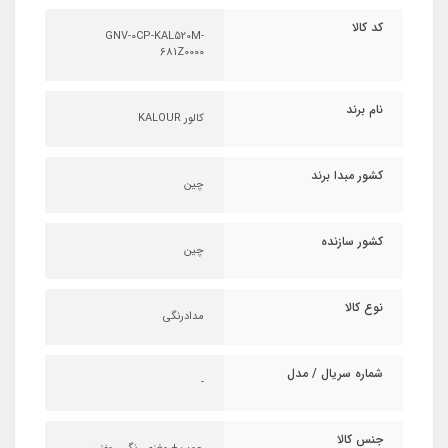
کد کالا
GNV-0CP-KAL520M-
681Z0000
نام برند
کالور KALOUR
کشور مبدا برند
چین
کشور سازنده
چین
نوع کالا
مدادرنگی
شماره سریال / مدل
-
جنس کالا