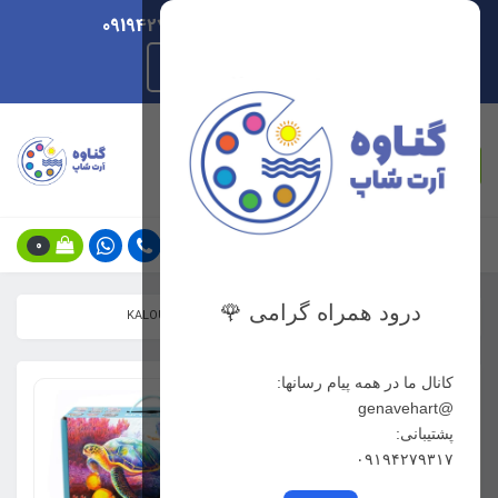
ارسال هر روزه/ پشتیبانی 09194279317
راهنمای ثبت سفارش
جستجو
0
درود همراه گرامی 🌹
خانه
فهرست محصولات
مدادرنگی کالر 520 رنگ کالور KALOUR
کانال ما در همه پیام رسانها:
@genavehart
پشتیبانی:
۰۹۱۹۴۲۷۹۳۱۷