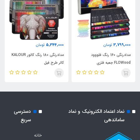
5,344,000
3,799,000
تومان
تومان
مدادرنگی 160 رنگ فلووود
مدادرنگی 180 رنگ کالور KALOUR
FLOWood جعبه فلزی
کالر طرح فیل
نماد اعتماد الکترونیک و نماد
دسترسی
ساماندهی
سریع
خانه