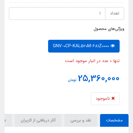
تعداد
ویژگی‌های محصول
GNV-0CP-KAL520M-681Z0000
تنها 0 عدد در انبار موجود است
25,360,000
تومان
ناموجود
مشخصات
نقد و بررسی
آثار دریافتی از کاربران
دیدگ