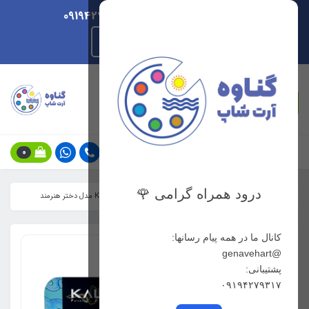
ارسال هر روزه/ پشتیبانی 09194279317
راهنمای ثبت سفارش
جستجو
0
درود همراه گرامی 🌹
خانه
فهرست محصولات
مدادرنگی 72 رنگ کالور KALOUR مدل دختر هنرمند
کانال ما در همه پیام رسانها:
@genavehart
پشتیبانی:
۰۹۱۹۴۲۷۹۳۱۷