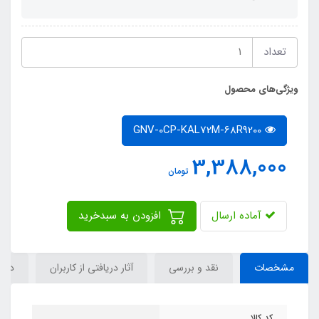
تعداد
ویژگی‌های محصول
GNV-0CP-KAL72M-68R9200
3,388,000
تومان
آماده ارسال
افزودن به سبدخرید
مشخصات
نقد و بررسی
آثار دریافتی از کاربران
دیدگ
کد کالا