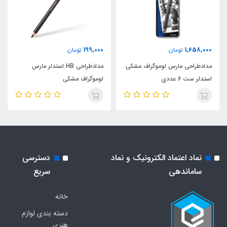
199,000
1,658,000
تومان
تومان
مدادطراحی مارس لوموگراف مشکی
مدادطراحی HB استدلر مارس
استدلر ست 6 عددی
لوموگراف مشکی
نماد اعتماد الکترونیک و نماد
دسترسی
ساماندهی
سریع
خانه
دسته بندی لوازم
هنری