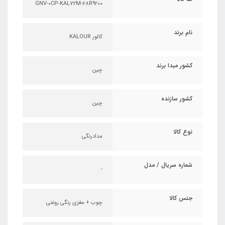
GNV-0CP-KAL72M-68R9200
نام برند
کالور KALOUR
کشور مبدا برند
چین
کشور سازنده
چین
نوع کالا
مدادرنگی
شماره سریال / مدل
-
جنس کالا
چوب + مغزی رنگی روغنی