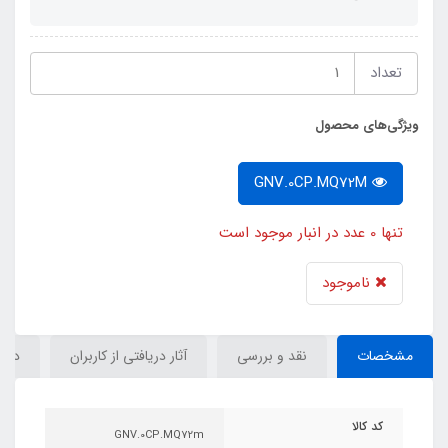
تعداد
ویژگی‌های محصول
GNV.0CP.MQ72M
تنها 0 عدد در انبار موجود است
ناموجود
مشخصات
نقد و بررسی
آثار دریافتی از کاربران
دیدگ
کد کالا
GNV.0CP.MQ72m