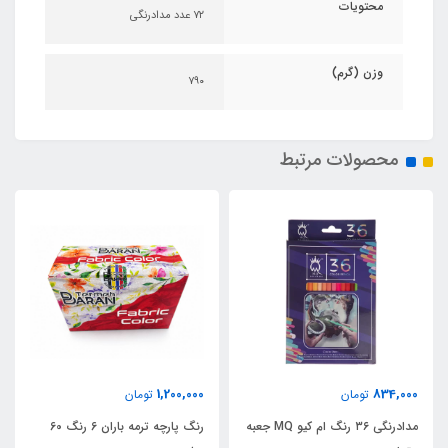
محتویات
۷۲ عدد مدادرنگی
وزن (گرم)
۷۹۰
محصولات مرتبط
1,200,000
834,000
تومان
تومان
مدادرنگی ۳۶ رنگ ام کیو MQ جعبه
رنگ پارچه ترمه باران 6 رنگ 60