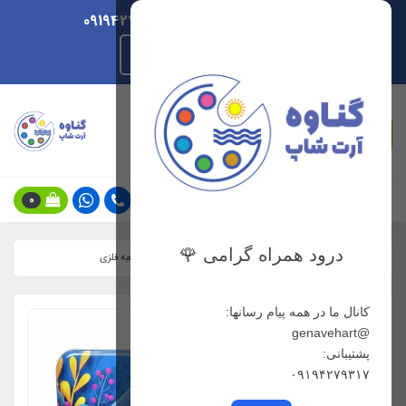
ارسال هر روزه/ پشتیبانی 09194279317
راهنمای ثبت سفارش
جستجو
0
درود همراه گرامی 🌹
خانه
فهرست محصولات
مدادرنگی ۷۲ رنگ ام کیو MQ جعبه فلزی
کانال ما در همه پیام رسانها:
@genavehart
پشتیبانی:
۰۹۱۹۴۲۷۹۳۱۷