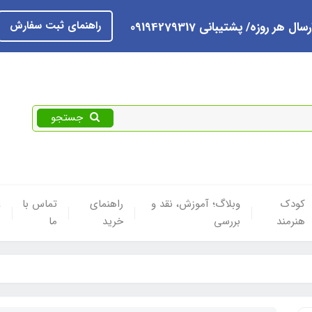
راهنمای ثبت سفارش
رسال هر روزه/ پشتیبانی 09194279317
جستجو
کودک
وبلاگ؛ آموزش، نقد و
راهنمای
تماس با
ع
هنرمند
بررسی
خرید
ما
ه