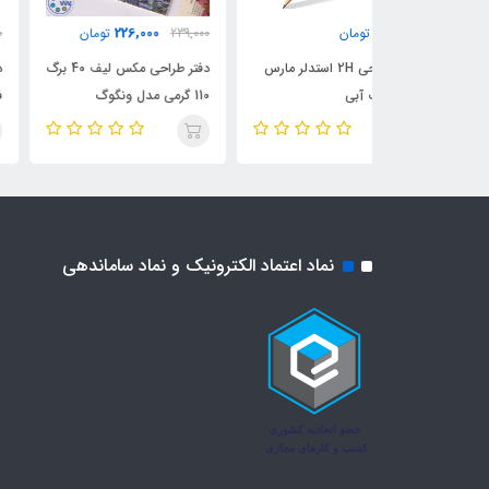
135,000
226,000
239,000
تومان
169,000
تومان
مدادطراحی 2H استدلر مارس
دفتر طراحی مکس لیف 40 برگ
دفتر طراحی سایز A5 مدل
110 گرمی مدل ونگوگ
فلای آرت
Maxleaf
نماد اعتماد الکترونیک و نماد ساماندهی