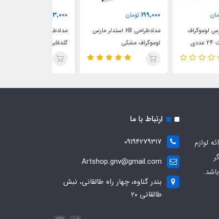
289,000
53,000
199,
تومان
تومان
تومان
مدادطراحی 6B استدلر مارس
مدادطراحی HB فابرکاستل مدل
وگراف مشکی
گلدفابر
آرت
ارتباط با ما
09194279317
ه لوازم
ر
Artshop.gnv@gmail.com
اشد.
بندر گناوه، چهار راه طالقانی، نبش
طالقانی ۲۰