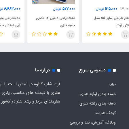
000
6,483,000
527,000
تومان
تومان
مدادطراحی دلفین 12 عددی
مدادطراحی مارس لوموگراف
جعبه فلزی
آبی استدلر ست 24 عددی
لوم
دسترسی سریع
درباره ما
آرت شاپ گناوه در تلاش است با ارائ
خانه
هنری با قیمت های مناسب، یاری گ
دسته بندی لوازم هنری
هنرمندان عزیز و رشد هنر در کشور ب
دسته بندی رشته هنری
کودک هنرمند
وبلاگ؛ آموزش، نقد و بررسی