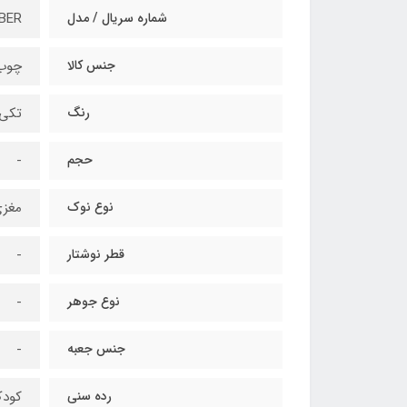
شماره سریال / مدل
BER
جنس کالا
چوب 
رنگ
تکی
حجم
-
نوع نوک
مغزی
قطر نوشتار
-
نوع جوهر
-
جنس جعبه
-
رده سنی
کودک