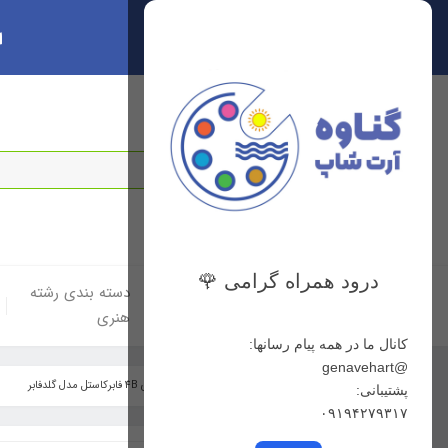
ا
سبد خرید
0
درود همراه گرامی 🌹
خانه
دسته بندی لوازم
دسته بندی رشته
هنری
هنری
کانال ما در همه پیام رسانها:
@genavehart
خانه
فهرست محصولات
مدادطراحی 4B فابرکاستل مدل گلدفابر
پشتیبانی:
۰۹۱۹۴۲۷۹۳۱۷