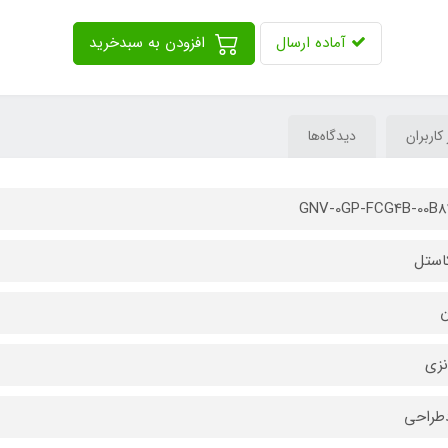
آماده ارسال
افزودن به سبدخرید
 کاربران
دیدگاه‌ها
GNV-0GP-FCG4B-00B8
کاستل
ن
نزی
طراحی