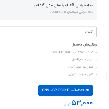
مدادطراحی 4B فابرکاستل مدل گلدفابر
مداد طراحی فابرکاستل GOLDFABER
تعداد
ویژگی‌های محصول
کد کالا: GNV-0GP-FCG4B-00B8359
نام برند: فابرکاستل
کشور مبدا برند: آلمان
کشور سازنده: اندونزی
GNV-0GP-FCG4B-00B8359
53,000
تومان