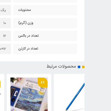
محتویات
یک ع
وزن (گرم)
۱۰
تعداد در باکس
12
تعداد در کارتن
12×240
محصولات مرتبط
21٪
6٪