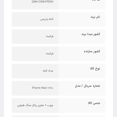
GNV-CON-PRSH
نام برند
کنته پاریس
کشور مبدا برند
فرانسه
کشور سازنده
فرانسه
نوع کالا
مداد کنته
شماره سریال / مدل
Pierre Noir 1710
جنس کالا
چوب + مغزی زغال سنگ طبیعی