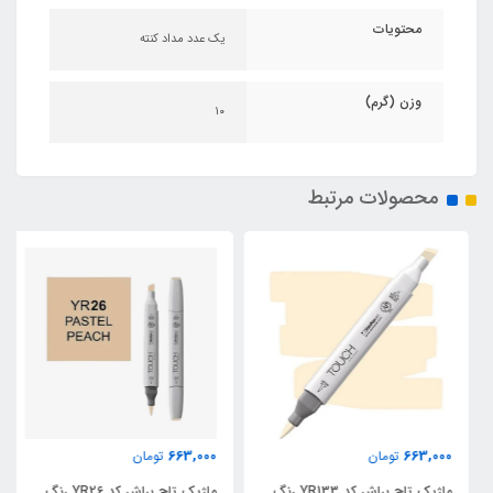
محتویات
یک عدد مداد کنته
وزن (گرم)
۱۰
محصولات مرتبط
663,000
663,000
تومان
تومان
ماژیک تاچ براش کد YR133 رنگ
ماژیک تاچ براش کد YR26 رنگ