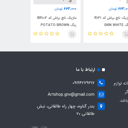
663,000
663,000
663,
تومان
تومان
تومان
ماژیک تاچ براش کد R131
ماژیک تاچ براش کد BR103
SKIN W
رنگ POTATO BROWN
رنگ DARK GREEN
ارتباط با ما
09194279317
ه لوازم
ر
Artshop.gnv@gmail.com
اشد.
بندر گناوه، چهار راه طالقانی، نبش
طالقانی ۲۰