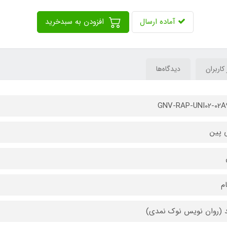
آماده ارسال
افزودن به سبدخرید
 کاربران
دیدگاه‌ها
GNV-RAP-UNI02-02A
 پین
ام
د (روان نویس نوک نمدی)