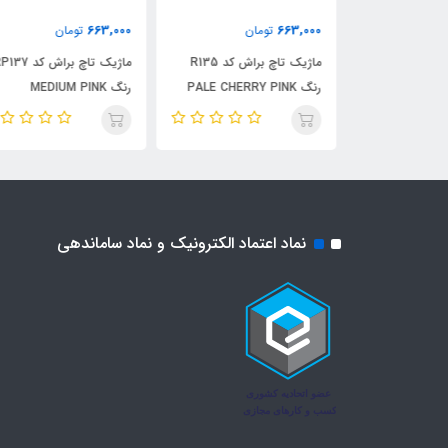
663,000
663,000
ن
تومان
تومان
ماژیک تاچ براش کد R136
ماژیک تاچ براش کد R135
ماژیک تاچ براش کد P137
رنگ PALE CHERRY PINK
رنگ MEDIUM PINK
نماد اعتماد الکترونیک و نماد ساماندهی