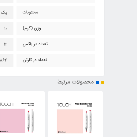
محتویات
یک ع
وزن (گرم)
10
تعداد در باکس
12
تعداد در کارتن
864
محصولات مرتبط