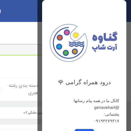
ا
سبد خرید
0
درود همراه گرامی 🌹
خانه
دسته بندی لوازم
دسته بندی رشته
هنری
هنری
کانال ما در همه پیام رسانها:
@genavehart
خانه
فهرست محصولات
راپید یونی پین مشکی 0.2
پشتیبانی:
۰۹۱۹۴۲۷۹۳۱۷