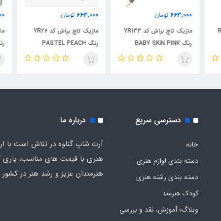
000
663,000
663,000
تومان
تومان
R
ماژیک تاچ براش کد YR133
ماژیک تاچ براش کد YR26
رنگ BABY SKIN PINK
رنگ PASTEL PEACH
رنگ HITE
دسترسی سریع
درباره ما
آرت شاپ گناوه در تلاش است با ارائ
خانه
هنری با قیمت های مناسب، یاری گ
دسته بندی لوازم هنری
هنرمندان عزیز و رشد هنر در کشور ب
دسته بندی رشته هنری
کودک هنرمند
وبلاگ؛ آموزش، نقد و بررسی