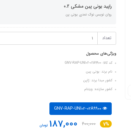
راپید یونی پین مشکی 0.2
روان نویس نوک نمدی یونی پن
تعداد
ویژگی‌های محصول
کد کالا: GNV-RAP-UNI02-02A9900
نام برند: یونی پین
کشور مبدا برند: ژاپن
کشور سازنده: ویتنام
GNV-RAP-UNI02-02A9900
187,000
200,000
7%
تومان