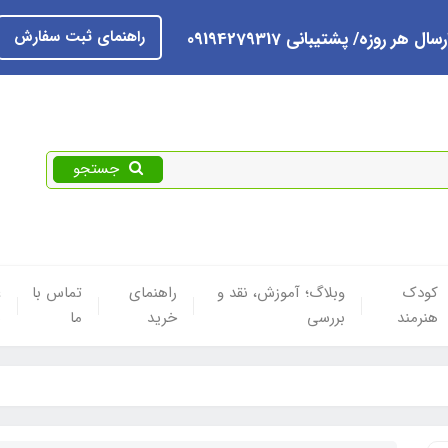
راهنمای ثبت سفارش
رسال هر روزه/ پشتیبانی 09194279317
جستجو
کودک
وبلاگ؛ آموزش، نقد و
راهنمای
تماس با
ع
هنرمند
بررسی
خرید
ما
ه