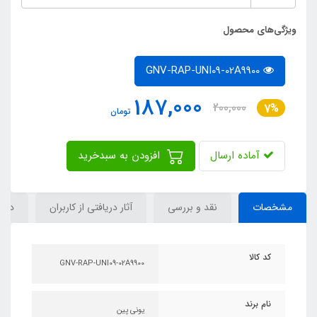
ویژگی‌های محصول
GNV-RAP-UNI09-02A9900
187,000
200,000
7%
تومان
آماده ارسال
افزودن به سبدخرید
مشخصات
نقد و بررسی
آثار دریافتی از کاربران
دیدگ
کد کالا
GNV-RAP-UNI09-02A9900
نام برند
یونی پین