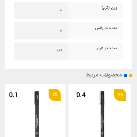
وزن (گرم)
10
تعداد در باکس
12
تعداد در کارتن
864
محصولات مرتبط
7٪
7٪