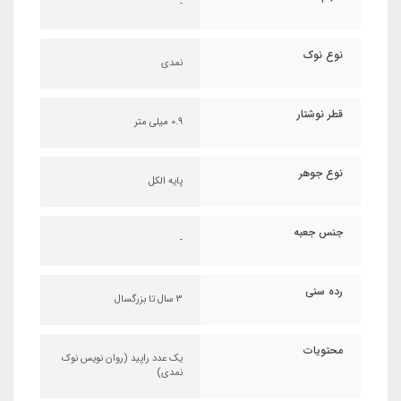
-
نوع نوک
نمدی
قطر نوشتار
0.9 میلی متر
نوع جوهر
پایه الکل
جنس جعبه
-
رده سنی
3 سال تا بزرگسال
محتویات
یک عدد راپید (روان نویس نوک
نمدی)