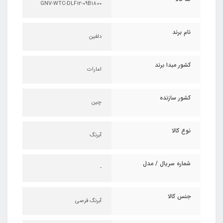
GNV-WTC-DLF12-09B1800
نام برند
دلفین
کشور مبدا برند
امارات
کشور سازنده
چین
نوع کالا
آبرنگ
شماره سریال / مدل
-
جنس کالا
آبرنگ قرصی