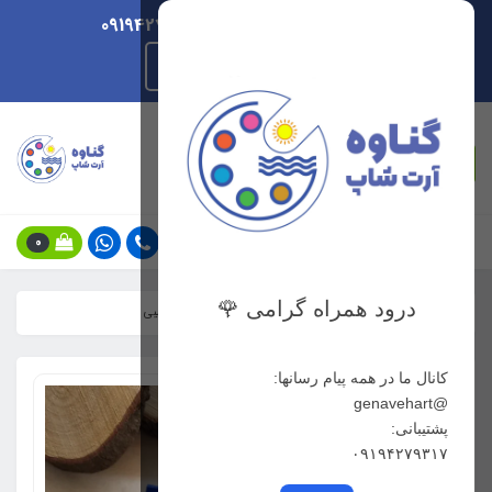
ارسال هر روزه/ پشتیبانی 09194279317
راهنمای ثبت سفارش
جستجو
0
درود همراه گرامی 🌹
خانه
فهرست محصولات
آبرنگ دلفین 12 رنگ مسافرتی جیبی
کانال ما در همه پیام رسانها:
@genavehart
پشتیبانی:
۰۹۱۹۴۲۷۹۳۱۷