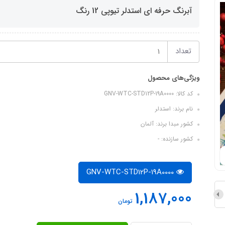
آبرنگ حرفه ای استدلر تیوپی 12 رنگ
تعداد
ویژگی‌های محصول
کد کالا: GNV-WTC-STD12P-19A0000
نام برند: استدلر
کشور مبدا برند: آلمان
کشور سازنده: -
GNV-WTC-STD12P-19A0000
1,187,000
تومان