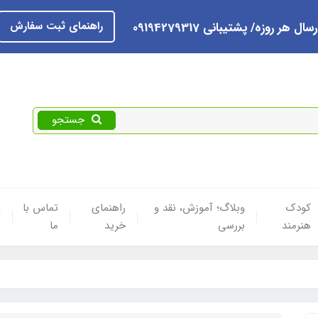
راهنمای ثبت سفارش
رسال هر روزه/ پشتیبانی 09194279317
جستجو
کودک
وبلاگ؛ آموزش، نقد و
راهنمای
تماس با
ع
هنرمند
بررسی
خرید
ما
ه