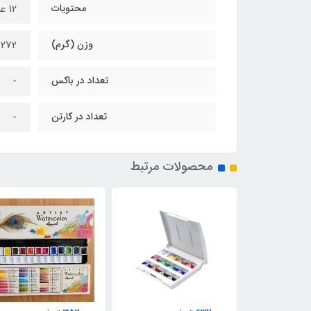
محتویات
12 عدد تیوپ آبرنگ
وزن (گرم)
272
تعداد در باکس
-
تعداد در کارتن
-
محصولات مرتبط