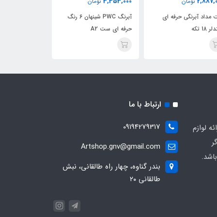
512,000
3,353,000
2,887,
تومان
تومان
تومان
مداد آبرنگی حرفه ای
آبرنگ PWC شینهان 6 رنگ
 18 تکه
حرفه ای ست A2
دسته پاستلی بسته 12 ع
ارتباط با ما
09194279317
ه لوازم
ر
Artshop.gnv@gmail.com
اشد.
بندر گناوه، چهار راه طالقانی، نبش
طالقانی ۲۰