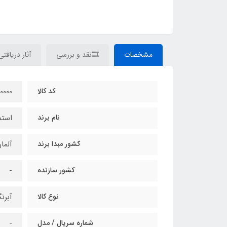
مشخصات
🎞نقد و بررسی
آثار دریافتی
کد کالا
000
نام برند
استد
کشور مبدا برند
آلما
کشور سازنده
-
نوع کالا
آبرن
شماره سریال / مدل
-