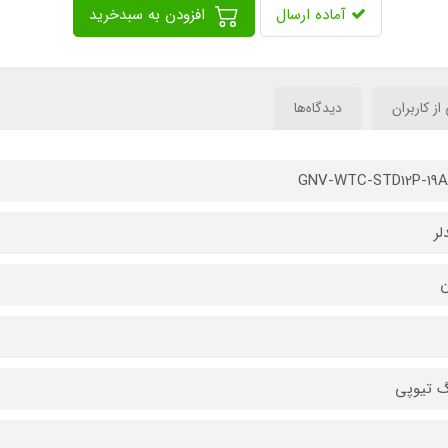
آماده ارسال
افزودن به سبدخرید
 از کاربران
دیدگاه‌ها
GNV-WTC-STD12P-19A0
لر
ن
گ تیوپی