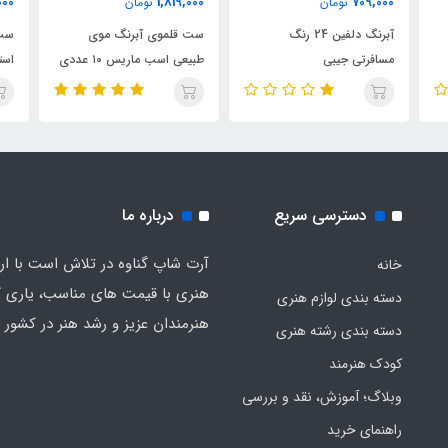
000
1,819,000
709,000
تومان
تومان
آبرنگ دلفین 24 رنگ
ست قلموی آبرنگ موی
ست 
مسافرتی جیبی
طبیعی اسب ماریس ۱۰ عددی
استدلر
بهمراه کیف
دسترسی سریع
درباره ما
آرت شاپ گناوه در تلاش است با ارائ
خانه
هنری با قیمت های مناسب، یاری گ
دسته بندی لوازم هنری
هنرمندان عزیز و رشد هنر در کشور ب
دسته بندی رشته هنری
کودک هنرمند
وبلاگ؛ آموزش، نقد و بررسی
راهنمای خرید