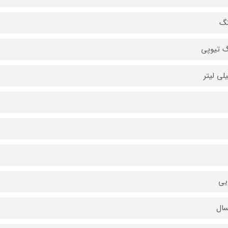
گ تیوپی
یی
سال