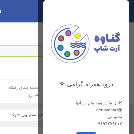
ا
سبد خرید
0
درود همراه گرامی 🌹
خانه
دسته بندی لوازم
دسته بندی رشته
هنری
هنری
کانال ما در همه پیام رسانها:
@genavehart
خانه
فهرست محصولات
آبرنگ حرفه ای استدلر تیوپی 12 رنگ
پشتیبانی:
۰۹۱۹۴۲۷۹۳۱۷