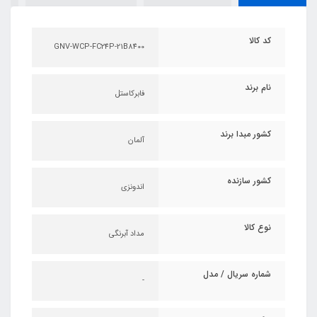
کد کالا
GNV-WCP-FC24P-21B8400
نام برند
فابرکاستل
کشور مبدا برند
آلمان
کشور سازنده
اندونزی
نوع کالا
مداد آبرنگی
شماره سریال / مدل
-