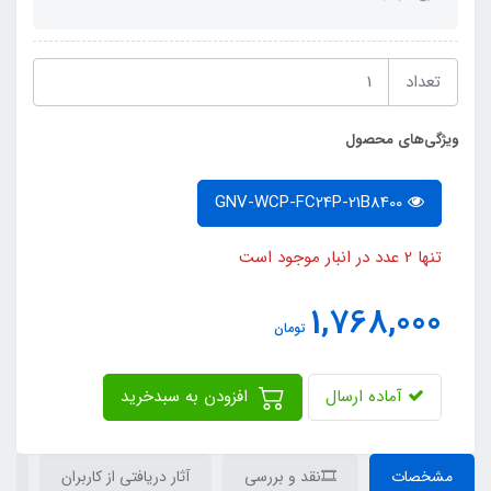
تعداد
ویژگی‌های محصول
GNV-WCP-FC24P-21B8400
تنها 2 عدد در انبار موجود است
1,768,000
تومان
آماده ارسال
افزودن به سبدخرید
مشخصات
🎞نقد و بررسی
آثار دریافتی از کاربران
دی