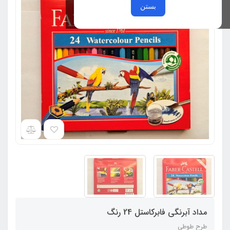
بستن
مداد آبرنگی فابرکاستل 24 رنگ
طرح طوطی