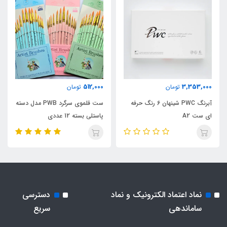
512,000
3,353,000
تومان
تومان
آبرنگ PWC شینهان 6 رنگ حرفه
ست قلموی سرگرد PWB مدل دسته
ای ست A2
پاستلی بسته 12 عددی
نماد اعتماد الکترونیک و نماد
دسترسی
ساماندهی
سریع