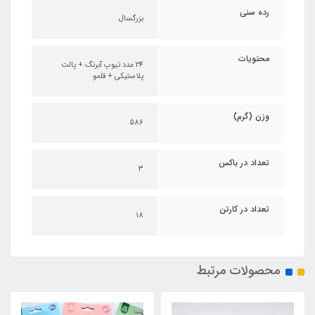
رده سنی
بزرگسال
محتویات
24 عدد تیوپ آبرنگ + پالت
پلاستیکی + قلمو
وزن (گرم)
586
تعداد در باکس
3
تعداد در کارتن
18
محصولات مرتبط