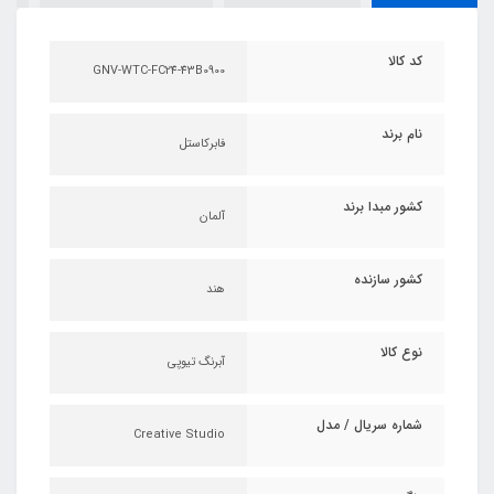
کد کالا
GNV-WTC-FC24-43B0900
نام برند
فابرکاستل
کشور مبدا برند
آلمان
کشور سازنده
هند
نوع کالا
آبرنگ تیوپی
شماره سریال / مدل
Creative Studio