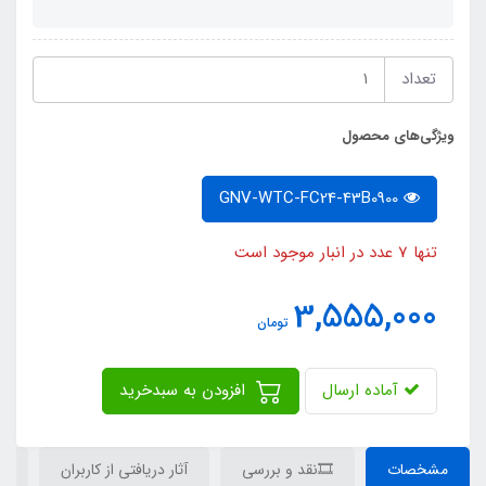
تعداد
ویژگی‌های محصول
GNV-WTC-FC24-43B0900
تنها 7 عدد در انبار موجود است
3,555,000
تومان
آماده ارسال
افزودن به سبدخرید
مشخصات
🎞نقد و بررسی
آثار دریافتی از کاربران
دی