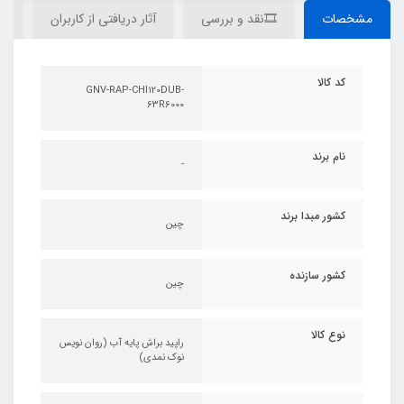
مشخصات
🎞نقد و بررسی
آثار دریافتی از کاربران
دی
کد کالا
GNV-RAP-CHI120DUB-
63R6000
نام برند
-
کشور مبدا برند
چین
کشور سازنده
چین
نوع کالا
راپید براش پایه آب (روان نویس
نوک نمدی)