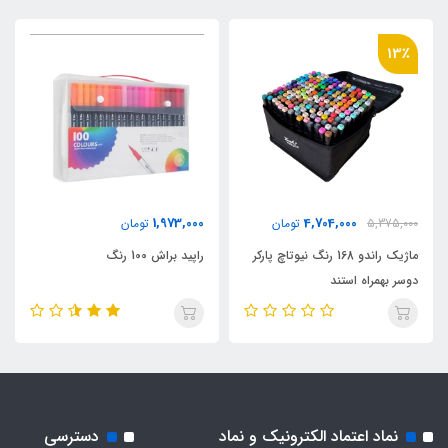
13٪
1,973,000
4,704,000
5,375,000
تومان
تومان
ماژیک راندو 168 رنگ نیوتاچ پارکر
راپید براش 100 رنگ
دوسر بهمراه استند
نماد اعتماد الکترونیک و نماد
دسترسی