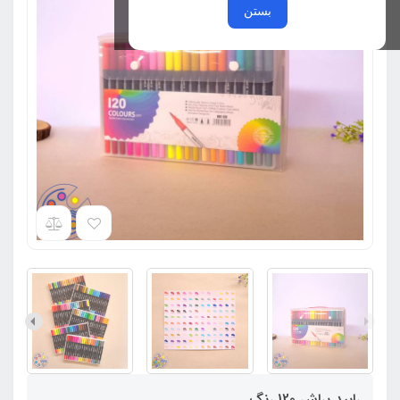
بستن
راپید براش 120 رنگ