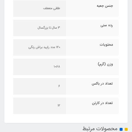
جنس جعبه
طلقی منعطف
رده سنی
3 سال تا بزرگسال
محتویات
120 عدد راپید براش رنگی
وزن (گرم)
1068
تعداد در باکس
6
تعداد در کارتن
12
محصولات مرتبط