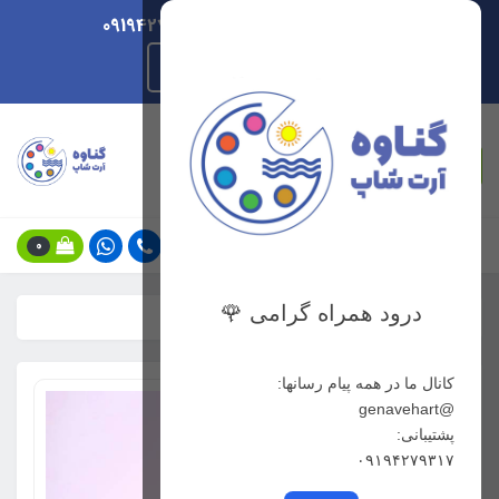
ارسال هر روزه/ پشتیبانی 09194279317
راهنمای ثبت سفارش
جستجو
0
درود همراه گرامی 🌹
خانه
فهرست محصولات
راپید براش 120 رنگ
کانال ما در همه پیام رسانها:
@genavehart
پشتیبانی:
۰۹۱۹۴۲۷۹۳۱۷