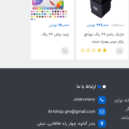
578,000
710,000
999,000
1,152,
تومان
تومان
تومان
ماژیک راندو 36 رنگ نیوتاچ
راپید براش 36 رنگ
ست طیف پوست 
کر دوسر بهمراه استند
عالی
ارتباط با ما
09194279317
ه لوازم
ر
Artshop.gnv@gmail.com
اشد.
بندر گناوه، چهار راه طالقانی، نبش