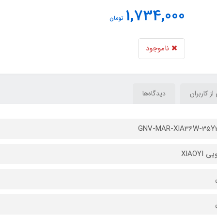
1,734,000
تومان
ناموجود
 از کاربران
دیدگاه‌ها
GNV-MAR-XIA36W-35Y2
 XIAOYI