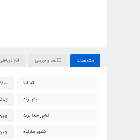
مشخصات
🎞نقد و بررسی
آثار دریافتی
کد کالا
800
نام برند
ژیائویی
کشور مبدا برند
چین
کشور سازنده
چین