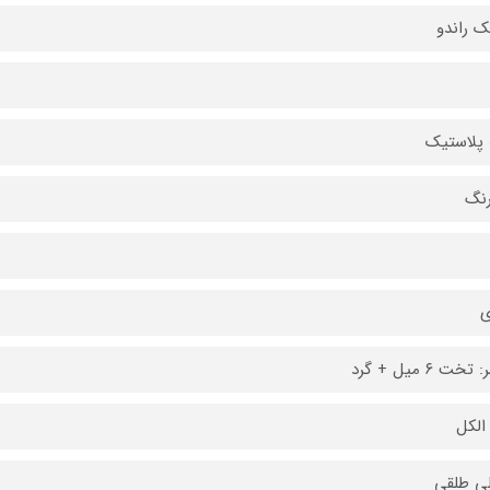
ک راندو
 پلاستیک
ی
خت ۶ میل + گرد
 الکل
ی طلقی