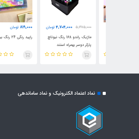
819,000
4,704,000
مان
5,375,000
تومان
تومان
ماژیک راندو 168 رنگ نیوتاچ
راپید رنگی 24 رنگ بیسیک
پارکر دوسر بهمراه استند
نماد اعتماد الکترونیک و نماد ساماندهی