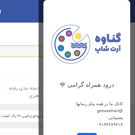
ا
سبد خرید
0
درود همراه گرامی 🌹
خانه
دسته بندی لوازم
دسته بندی رشته
هنری
هنری
کانال ما در همه پیام رسانها:
@genavehart
خانه
فهرست محصولات
ماژیک راندو نیوتاچ ژیائویی 36 رنگ کیفیت عالی
پشتیبانی:
۰۹۱۹۴۲۷۹۳۱۷