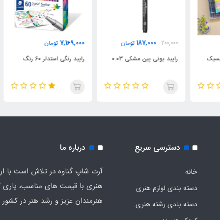
7,169,000
187,000
200,000
تومان
تومان
000
راپید یونی پین مشکی 0.03
راپید رنگی استدلر 60 رنگ
پار
دسترسی سریع
درباره ما
آرت شاپ گناوه در تلاش است با ارائ
خانه
هنری با قیمت های مناسب، یاری گ
دسته بندی لوازم هنری
هنرمندان عزیز و رشد هنر در کشور ب
دسته بندی رشته هنری