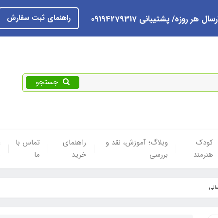
راهنمای ثبت سفارش
رسال هر روزه/ پشتیبانی 09194279317
جستجو
کودک
وبلاگ؛ آموزش، نقد و
راهنمای
تماس با
ع
هنرمند
بررسی
خرید
ما
ه