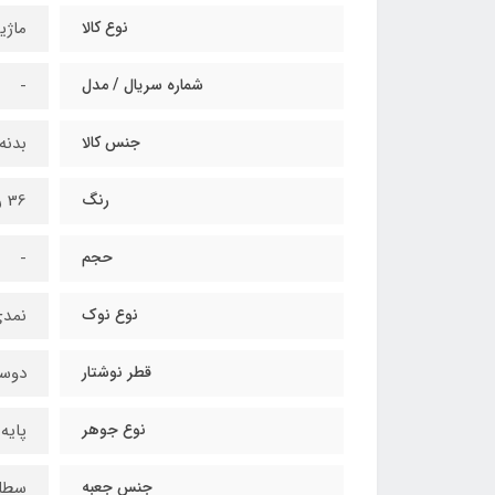
نوع کالا
ماژی
شماره سریال / مدل
-
جنس کالا
بدنه
رنگ
36 رنگ
حجم
-
نوع نوک
نمد
قطر نوشتار
دوسر: ت
نوع جوهر
پایه
جنس جعبه
سطل