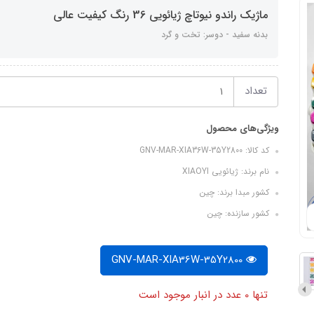
ماژیک راندو نیوتاچ ژیائویی 36 رنگ کیفیت عالی
بدنه سفید - دوسر: تخت و گرد
تعداد
ویژگی‌های محصول
کد کالا: GNV-MAR-XIA36W-35Y2800
نام برند: ژیائویی XIAOYI
کشور مبدا برند: چین
کشور سازنده: چین
GNV-MAR-XIA36W-35Y2800
تنها 0 عدد در انبار موجود است