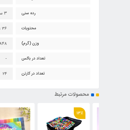
رده سنی
۳ سال تا بزرگسال
محتویات
36 عدد ماژیک راندو دوسر
وزن (گرم)
848
تعداد در باکس
-
تعداد در کارتن
24
محصولات مرتبط
13٪