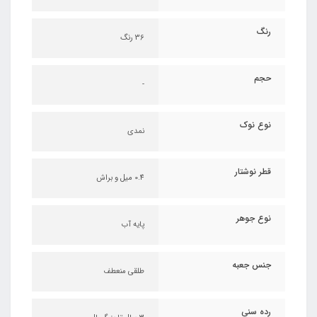
رنگ
36 رنگ
حجم
-
نوع نوک
نمدی
قطر نوشتار
0.4 میل و براش
نوع جوهر
پایه آب
جنس جعبه
طلقی منعطف
رده سنی