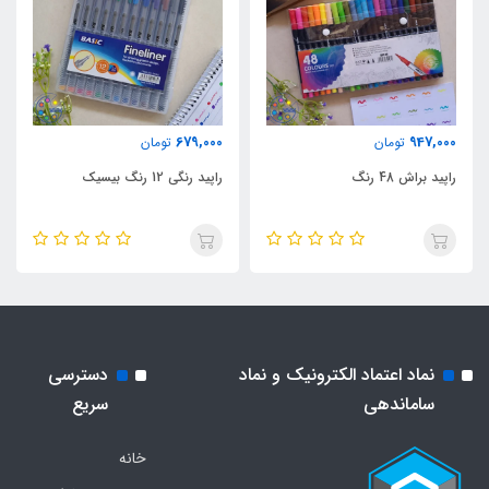
679,000
947,000
تومان
تومان
راپید براش 48 رنگ
راپید رنگی 12 رنگ بیسیک
نماد اعتماد الکترونیک و نماد
دسترسی
ساماندهی
سریع
خانه