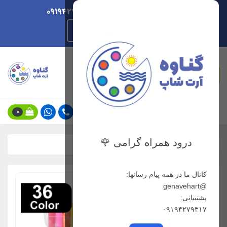
ارسال هر روزه/ پشتیبانی 09194279317
راهنمای ثبت سفارش
جستجو
0
درود همراه گرامی 🌹
خانه
فهرست محصولات
راپید براش 36 رنگ
کانال ما در همه پیام رسانها:
@genavehart
پشتیبانی:
۰۹۱۹۴۲۷۹۳۱۷