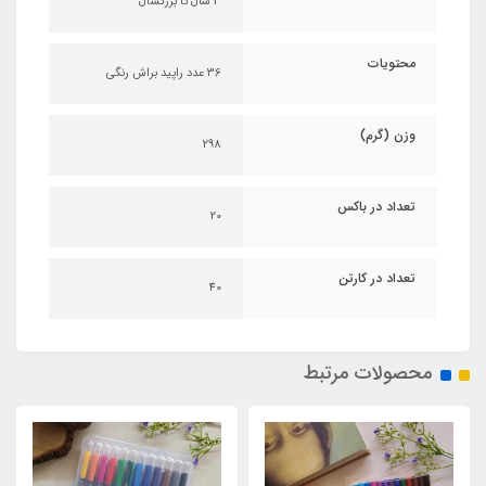
3 سال تا بزرگسال
محتویات
36 عدد راپید براش رنگی
وزن (گرم)
298
تعداد در باکس
20
تعداد در کارتن
40
محصولات مرتبط