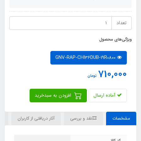
تعداد
ویژگی‌های محصول
GNV-RAP-CHI36DUB-19R0800
710,000
تومان
آماده ارسال
افزودن به سبدخرید
مشخصات
🎞نقد و بررسی
آثار دریافتی از کاربران
دی
کد کالا