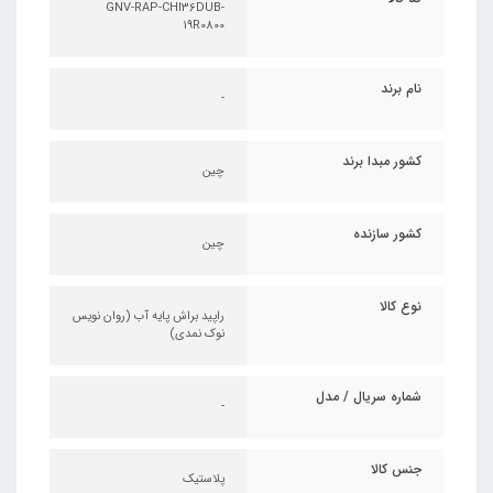
GNV-RAP-CHI36DUB-
19R0800
نام برند
-
کشور مبدا برند
چین
کشور سازنده
چین
نوع کالا
راپید براش پایه آب (روان نویس
نوک نمدی)
شماره سریال / مدل
-
جنس کالا
پلاستیک