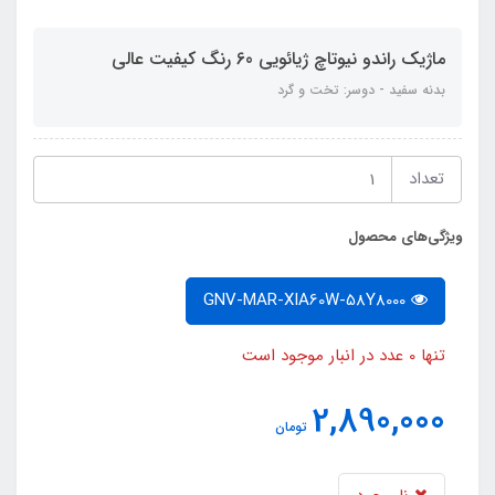
ماژیک راندو نیوتاچ ژیائویی 60 رنگ کیفیت عالی
بدنه سفید - دوسر: تخت و گرد
تعداد
ویژگی‌های محصول
GNV-MAR-XIA60W-58Y8000
تنها 0 عدد در انبار موجود است
2,890,000
تومان