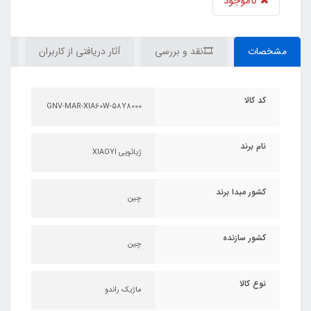
ناموجود
مشخصات
🎞نقد و بررسی
آثار دریافتی از کاربران
دی
کد کالا
GNV-MAR-XIA60W-58Y8000
نام برند
ژیائویی XIAOYI
کشور مبدا برند
چین
کشور سازنده
چین
نوع کالا
ماژیک راندو