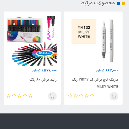
محصولات مرتبط
1,577,000
663,000
تومان
تومان
ماژیک تاچ براش کد YR132 رنگ
راپید براش 80 رنگ
MILKY WHITE