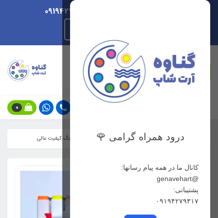
ارسال هر روزه/ پشتیبانی 09194279317
راهنمای ثبت سفارش
جستجو
0
درود همراه گرامی 🌹
خانه
فهرست محصولات
ماژیک راندو نیوتاچ ژیائویی 60 رنگ کیفیت عالی
کانال ما در همه پیام رسانها:
@genavehart
پشتیبانی:
۰۹۱۹۴۲۷۹۳۱۷