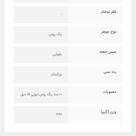
قطر نوشتار
-
نوع جوهر
رنگ روغن
جنس جعبه
مقوایی
رده سنی
بزرگسال
محتویات
10 عدد رنگ روغن تیوپی 15 میل
وزن (گرم)
362