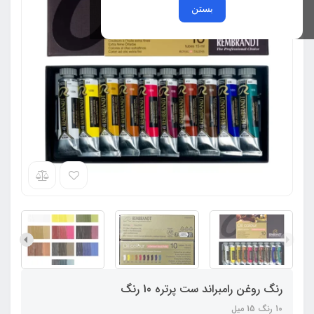
بستن
رنگ روغن رامبراند ست پرتره 10 رنگ
10 رنگ 15 میل