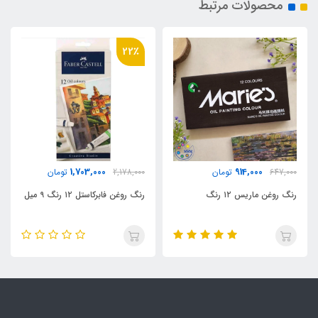
محصولات مرتبط
22٪
1,703,000
914,000
647,000
تومان
2,178,000
تومان
رنگ روغن ماریس ۱۲ رنگ
رنگ روغن فابرکاستل ۱۲ رنگ ۹ میل