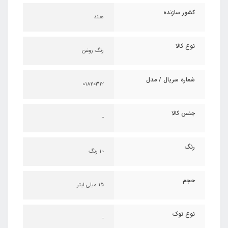
کشور سازنده
هلند
نوع کالا
رنگ روغن
شماره سریال / مدل
01820312
جنس کالا
-
رنگ
10 رنگ
حجم
15 میلی لیتر
نوع نوک
-