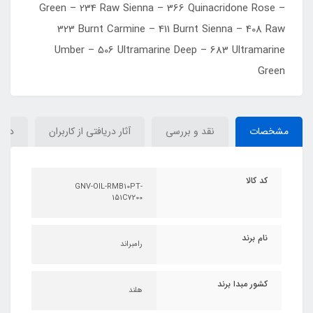
Green – 234 Raw Sienna – 366 Quinacridone Rose –
323 Burnt Carmine – 411 Burnt Sienna – 408 Raw
Umber – 506 Ultramarine Deep – 683 Ultramarine
Green
مشخصات
نقد و بررسی
آثار دریافتی از کاربران
دیدگ
کد کالا
GNV-OIL-RMB10PT-
151C7200
نام برند
رامبراند
کشور مبدا برند
هلند