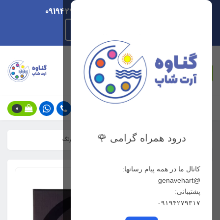
ارسال هر روزه/ پشتیبانی 09194279317
راهنمای ثبت سفارش
جستجو
0
درود همراه گرامی 🌹
خانه
فهرست محصولات
رنگ روغن رامبراند ست پرتره 10 رنگ
کانال ما در همه پیام رسانها:
@genavehart
پشتیبانی:
۰۹۱۹۴۲۷۹۳۱۷