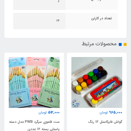
6
تعداد در کارتن
24
محصولات مرتبط
512,000
965,000
تومان
تومان
گواش فابرکاستل 12 رنگ
ست قلموی سرگرد PWB مدل دسته
پاستلی بسته 12 عددی