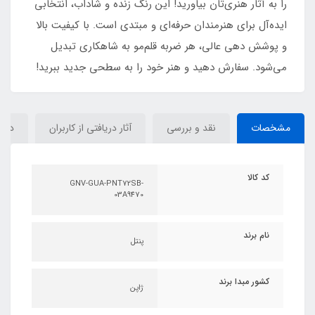
را به آثار هنری‌تان بیاورید! این رنگ زنده و شاداب، انتخابی
ایده‌آل برای هنرمندان حرفه‌ای و مبتدی است. با کیفیت بالا
و پوشش دهی عالی، هر ضربه قلم‌مو به شاهکاری تبدیل
می‌شود. سفارش دهید و هنر خود را به سطحی جدید ببرید!
مشخصات
نقد و بررسی
آثار دریافتی از کاربران
دیدگ
کد کالا
GNV-GUA-PNT72SB-
03A9470
نام برند
پنتل
کشور مبدا برند
ژاپن