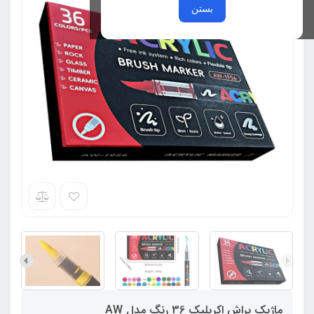
بستن
ماژیک براش اکریلیک 36 رنگ مدل AW