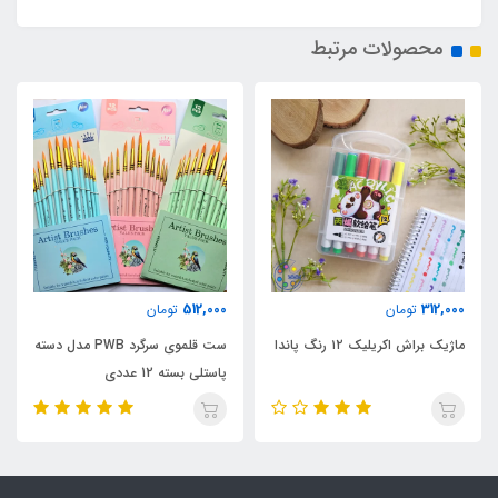
محصولات مرتبط
512,000
312,000
تومان
تومان
ماژیک براش اکریلیک ۱۲ رنگ پاندا
ست قلموی سرگرد PWB مدل دسته
پاستلی بسته 12 عددی