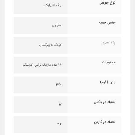
نوع جوهر
رنگ اکریلیک
جنس جعبه
مقوایی
رده سنی
کودک تا بزرگسال
محتویات
36 عدد ماژیک براش اکریلیک
وزن (گرم)
470
تعداد در باکس
12
تعداد در کارتن
36