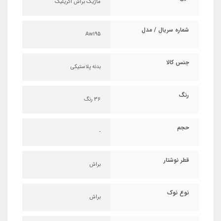
ماژیک براش اکریلیک
شماره سریال / مدل
Aw195
جنس کالا
بدنه پلاستیکی
رنگ
36 رنگ
حجم
-
قطر نوشتار
براش
نوع نوک
براش