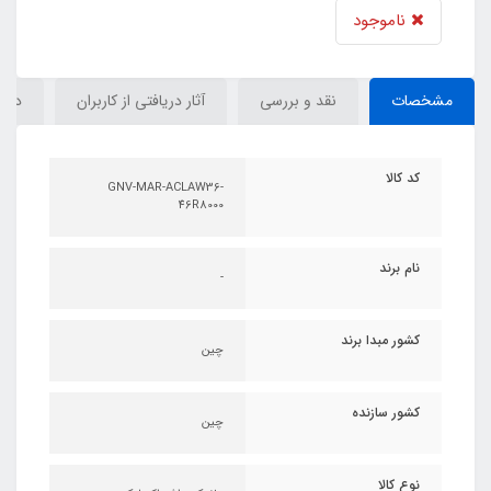
ناموجود
مشخصات
نقد و بررسی
آثار دریافتی از کاربران
دیدگ
کد کالا
GNV-MAR-ACLAW36-
46R8000
نام برند
-
کشور مبدا برند
چین
کشور سازنده
چین
نوع کالا