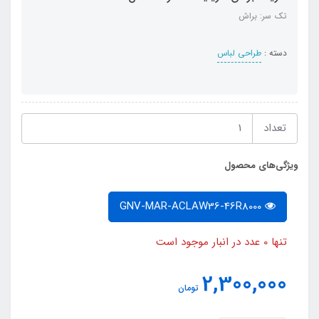
تک سر: براش
دسته :
طراحی لباس
تعداد
ویژگی‌های محصول
GNV-MAR-ACLAW36-46R8000
تنها 0 عدد در انبار موجود است
2,300,000
تومان