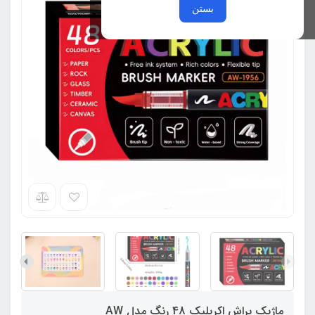
بستن
ماژیک براش اکریلیک 48 رنگ مدل AW