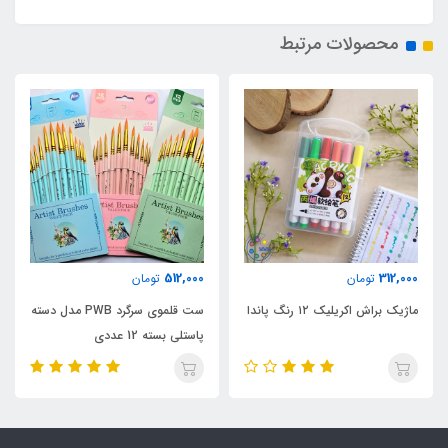
محصولات مرتبط
512,000
312,000
تومان
تومان
ماژیک براش اکریلیک ۱۲ رنگ پاندا
ست قلموی سرگرد PWB مدل دسته
پاستلی بسته 12 عددی