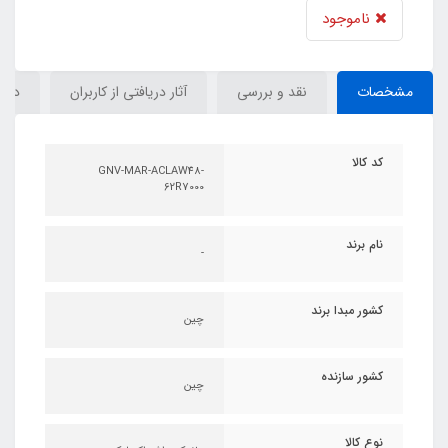
ناموجود
مشخصات
نقد و بررسی
آثار دریافتی از کاربران
دیدگ
کد کالا
GNV-MAR-ACLAW48-
62R7000
نام برند
-
کشور مبدا برند
چین
کشور سازنده
چین
نوع کالا