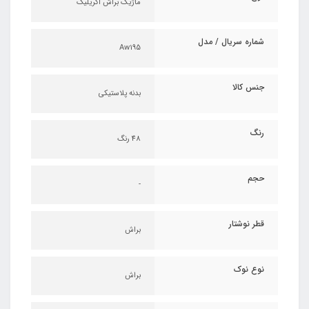
ماژیک براش اکریلیک
شماره سریال / مدل
Aw195
جنس کالا
بدنه پلاستیکی
رنگ
48 رنگ
حجم
-
قطر نوشتار
براش
نوع نوک
براش