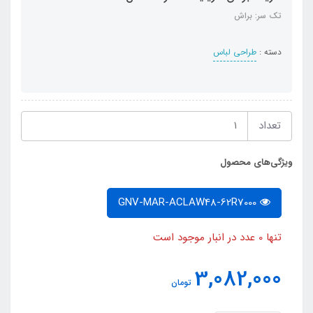
تک سر: براش
دسته :
طراحی لباس
تعداد
ویژگی‌های محصول
GNV-MAR-ACLAW48-62R7000
تنها 0 عدد در انبار موجود است
3,082,000
تومان